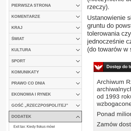
PIERWSZA STRONA
rzeczy).
KOMENTARZE
Ustanowienie s
gruntu do pows
KRAJ
tolerowania czy
ŚWIAT
jednocześnie c
(do towarów w ś
KULTURA
SPORT
Dostęp do tr
KOMUNIKATY
Archiwum Rz
PRAWO CO DNIA
archiwalnyc
EKONOMIA I RYNEK
od 1993 roku
wzbogacone
GOŚĆ „RZECZPOSPOLITEJ”
Ponad milio
DODATEK
Zamów dostę
Exit tax: Kiedy fiskus mówi