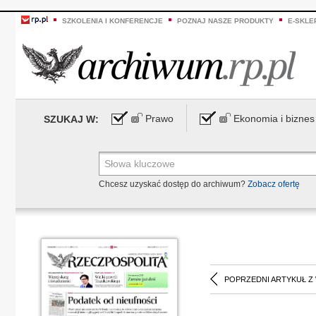
SZKOLENIA I KONFERENCJE
POZNAJ NASZE PRODUKTY
E-SKLE
Prawo
Ekonomia i biznes
SZUKAJ W:
Chcesz uzyskać dostęp do archiwum?
Zobacz ofertę
POPRZEDNI ARTYKUŁ Z