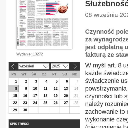
Służebność
08 września 20
Czynność pole
za wynagrodze
jest odpłatną
fakturą ze st
Wydanie:
13272
W myśl art. 8 u
wrzesień
2025
«
»
każde świadcze
PN
WT
ŚR
CZ
PT
SB
ND
świadczenie us
1
2
3
4
5
6
7
powstrzymania 
8
9
10
11
12
13
14
czynności lub s
15
16
17
18
19
20
21
należy rozumie
22
23
24
25
26
27
28
29
30
zachowanie to 
wykonanie czego
SPIS TREŚCI
(nieczynienie b