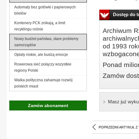
Automaty bez gotówki i papierowych
biletów
Dostęp do tr
Kontenery PCK znikają, a limit
recyklingu rośnie
Archiwum Rz
archiwalnyc
Nowy budżet państwa, stare problemy
od 1993 roku
samorządów
wzbogacone
Opłaty niskie, ale budzą emocje
Ponad milio
Rowerowa sieć połączy wszystkie
regiony Polski
Zamów dostę
Walka polityczna zahamuje rozwój
polskich miast
Masz już wyku
Zamów abonament
POPRZEDNI ARTYKUŁ Z