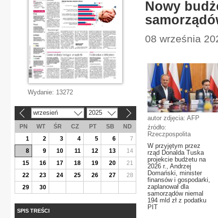
Nowy budże
samorządó
08 września 20
Wydanie:
13272
wrzesień
2025
«
»
autor zdjęcia: AFP
PN
WT
ŚR
CZ
PT
SB
ND
źródło:
Rzeczpospolita
1
2
3
4
5
6
7
W przyjętym przez
8
9
10
11
12
13
14
rząd Donalda Tuska
projekcie budżetu na
15
16
17
18
19
20
21
2026 r., Andrzej
Domański, minister
22
23
24
25
26
27
28
finansów i gospodarki,
zaplanował dla
29
30
samorządów niemal
194 mld zł z podatku
PIT
SPIS TREŚCI