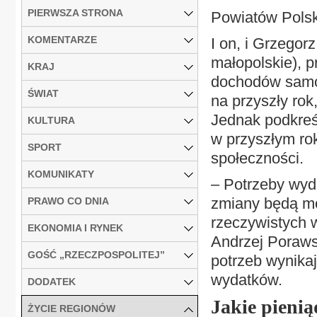
PIERWSZA STRONA
Powiatów Polsk
KOMENTARZE
I on, i Grzegor
małopolskie), p
KRAJ
dochodów samo
ŚWIAT
na przyszły rok
Jednak podkreś
KULTURA
w przyszłym ro
SPORT
społeczności.
KOMUNIKATY
– Potrzeby wyd
zmiany będą mo
PRAWO CO DNIA
rzeczywistych 
EKONOMIA I RYNEK
Andrzej Porawsk
GOŚĆ „RZECZPOSPOLITEJ”
potrzeb wynikaj
wydatków.
DODATEK
Jakie pienią
ŻYCIE REGIONÓW