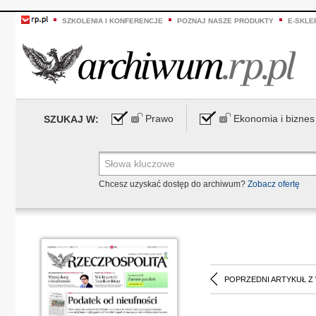
SZKOLENIA I KONFERENCJE
POZNAJ NASZE PRODUKTY
E-SKLE
Prawo
Ekonomia i biznes
SZUKAJ W:
Chcesz uzyskać dostęp do archiwum?
Zobacz ofertę
POPRZEDNI ARTYKUŁ Z