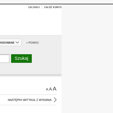
ZALOGUJ
ZAŁÓŻ KONTO
ANSOWANE
+ POMOC
A
A
A
NASTĘPNY ARTYKUŁ Z WYDANIA