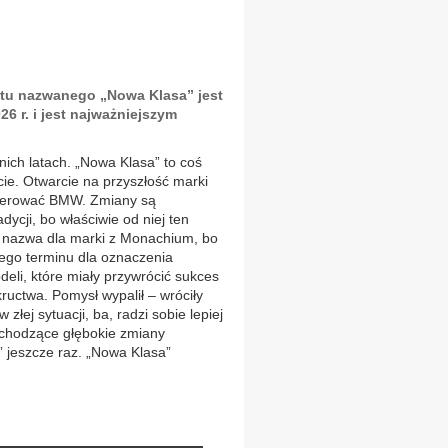
ktu nazwanego „Nowa Klasa” jest
6 r. i jest najważniejszym
nich latach. „Nowa Klasa” to coś
ie. Otwarcie na przyszłość marki
 oferować BMW. Zmiany są
ycji, bo właściwie od niej ten
wa nazwa dla marki z Monachium, bo
ego terminu dla oznaczenia
eli, które miały przywrócić sukces
ructwa. Pomysł wypalił – wróciły
 złej sytuacji, ba, radzi sobie lepiej
achodzące głębokie zmiany
” jeszcze raz. „Nowa Klasa”