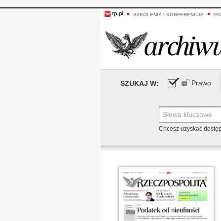
SZKOLENIA I KONFERENCJE
PO
Prawo
SZUKAJ W:
Chcesz uzyskać dostę