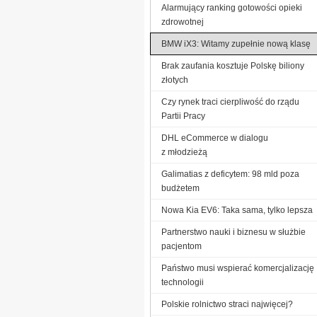
Alarmujący ranking gotowości opieki
zdrowotnej
BMW iX3: Witamy zupełnie nową klasę
Brak zaufania kosztuje Polskę biliony
złotych
Czy rynek traci cierpliwość do rządu
Partii Pracy
DHL eCommerce w dialogu
z młodzieżą
Galimatias z deficytem: 98 mld poza
budżetem
Nowa Kia EV6: Taka sama, tylko lepsza
Partnerstwo nauki i biznesu w służbie
pacjentom
Państwo musi wspierać komercjalizację
technologii
Polskie rolnictwo straci najwięcej?