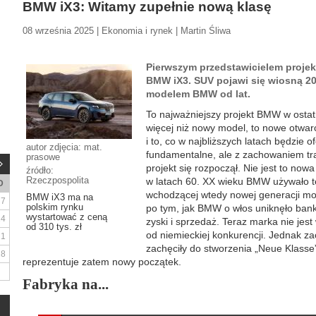
BMW iX3: Witamy zupełnie nową klasę
08 września 2025 | Ekonomia i rynek | Martin Śliwa
Pierwszym przedstawicielem proje
BMW iX3. SUV pojawi się wiosną 202
modelem BMW od lat.
To najważniejszy projekt BMW w ostat
więcej niż nowy model, to nowe otwarc
i to, co w najbliższych latach będzie
autor zdjęcia: mat.
fundamentalne, ale z zachowaniem trad
prasowe
projekt się rozpoczął. Nie jest to no
źródło:
Rzeczpospolita
w latach 60. XX wieku BMW używało t
D
wchodzącej wtedy nowej generacji mod
BMW iX3 ma na
7
polskim rynku
po tym, jak BMW o włos uniknęło bank
wystartować z ceną
14
zyski i sprzedaż. Teraz marka nie jest w
od 310 tys. zł
od niemieckiej konkurencji. Jednak z
21
zachęciły do stworzenia „Neue Klasse
28
reprezentuje zatem nowy początek.
Fabryka na...