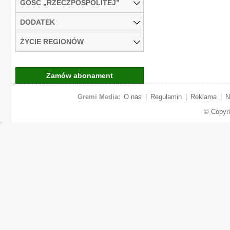
GOŚĆ „RZECZPOSPOLITEJ”
DODATEK
ŻYCIE REGIONÓW
Zamów abonament
Gremi Media:
O nas
|
Regulamin
|
Reklama
|
N
© Copyr