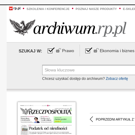
SZKOLENIA I KONFERENCJE
POZNAJ NASZE PRODUKTY
E-SKLE
Prawo
Ekonomia i biznes
SZUKAJ W:
Chcesz uzyskać dostęp do archiwum?
Zobacz ofertę
POPRZEDNI ARTYKUŁ Z