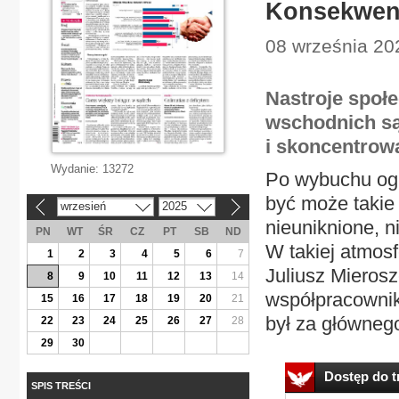
Konsekwent
08 września 20
Nastroje społe
wschodnich są
i skoncentrow
Wydanie:
13272
Po wybuchu ogr
być może takie 
wrzesień
2025
«
»
nieuniknione, n
PN
WT
ŚR
CZ
PT
SB
ND
W takiej atmos
1
2
3
4
5
6
7
Juliusz Mieros
8
9
10
11
12
13
14
współpracownik
15
16
17
18
19
20
21
był za głównego
22
23
24
25
26
27
28
29
30
Dostęp do tr
SPIS TREŚCI