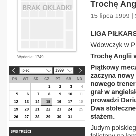
Trochę Ang
15 lipca 1999 | 
LIGA PIŁKAR
Wdowczyk w Pol
Trochę Anglii
Wydanie:
1749
Piątkowy mecz
lipiec
1999
«
»
zaczyna nowy s
PN
WT
ŚR
CZ
PT
SB
ND
nowego trenera
1
2
3
4
grał w angiels
5
6
7
8
9
10
11
prowadzi Dari
12
13
14
15
16
17
18
Dwa stołeczne
19
20
21
22
23
24
25
stażem.
26
27
28
29
30
31
Judym polskiego
SPIS TREŚCI
felietony na ła