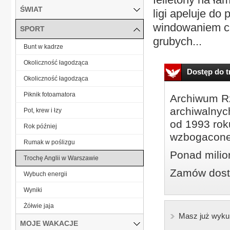
ŚWIAT
ligi apeluje do
windowaniem cen
SPORT
grubych...
Bunt w kadrze
Okoliczność łagodząca
Dostęp do tr
Okoliczność łagodząca
Piknik fotoamatora
Archiwum Rz
archiwalnyc
Pot, krew i łzy
od 1993 roku
Rok później
wzbogacone
Rumak w poślizgu
Ponad milio
Trochę Anglii w Warszawie
Zamów dostę
Wybuch energii
Wyniki
Żółwie jaja
Masz już wyku
MOJE WAKACJE