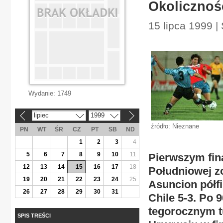
Okolicznoś
15 lipca 1999 |
Wydanie:
1749
lipiec
1999
«
»
źródło: Nieznane
PN
WT
ŚR
CZ
PT
SB
ND
1
2
3
4
5
6
7
8
9
10
11
Pierwszym fina
12
13
14
15
16
17
18
Południowej z
19
20
21
22
23
24
25
Asuncion półf
26
27
28
29
30
31
Chile 5-3. Po 
tegorocznym tu
SPIS TREŚCI