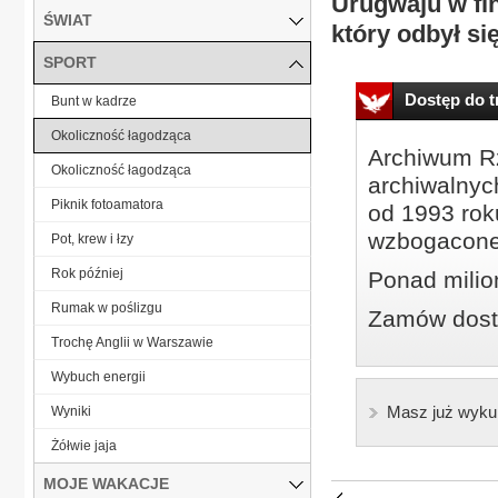
Urugwaju w fi
ŚWIAT
który odbył si
SPORT
Dostęp do tr
Bunt w kadrze
Okoliczność łagodząca
Archiwum Rz
Okoliczność łagodząca
archiwalnyc
Piknik fotoamatora
od 1993 roku
wzbogacone
Pot, krew i łzy
Rok później
Ponad milio
Rumak w poślizgu
Zamów dostę
Trochę Anglii w Warszawie
Wybuch energii
Masz już wyku
Wyniki
Żółwie jaja
MOJE WAKACJE