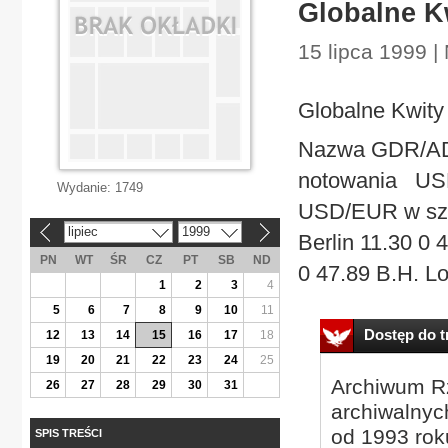
Globalne K
15 lipca 1999 |
Globalne Kwity
Nazwa GDR/AD
notowania USD
Wydanie:
1749
USD/EUR w szt.
lipiec
1999
«
»
Berlin 11.30 0 
PN
WT
ŚR
CZ
PT
SB
ND
0 47.89 B.H. Lo
1
2
3
4
5
6
7
8
9
10
11
Dostęp do tr
12
13
14
15
16
17
18
19
20
21
22
23
24
25
Archiwum Rz
26
27
28
29
30
31
archiwalnyc
od 1993 roku
SPIS TREŚCI