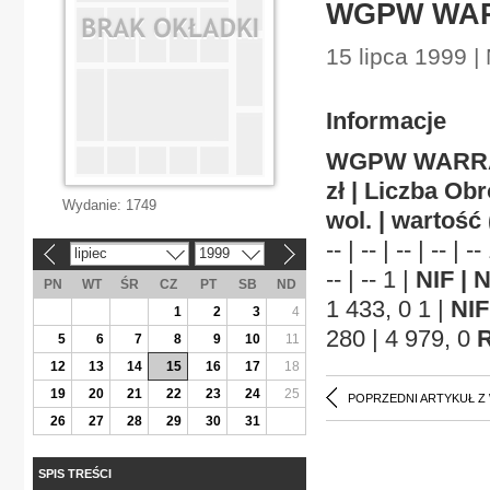
WGPW WARR
15 lipca 1999 |
Informacje
WGPW WARR
zł | Liczba Obro
Wydanie:
1749
wol. | wartość (
-- | -- | -- | -- | -
lipiec
1999
«
»
-- | -- 1 |
NIF | 
PN
WT
ŚR
CZ
PT
SB
ND
1 433, 0 1 |
NIF
1
2
3
4
280 | 4 979, 0
R
5
6
7
8
9
10
11
12
13
14
15
16
17
18
19
20
21
22
23
24
25
POPRZEDNI ARTYKUŁ Z
26
27
28
29
30
31
SPIS TREŚCI