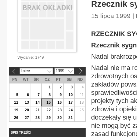
Rzecznik s
15 lipca 1999 |
RZECZNIK SY
Rzecznik sygn
Nadal brakroz
Wydanie:
1749
Nadal nie ma r
lipiec
1999
«
»
zdrowotnych os
PN
WT
ŚR
CZ
PT
SB
ND
zakładów powsze
1
2
3
4
sprawiedliwośc
5
6
7
8
9
10
11
projekty tych a
12
13
14
15
16
17
18
zdrowia i opiek
19
20
21
22
23
24
25
doczekały się u
26
27
28
29
30
31
nie mogą być z
zasad funkcjon
SPIS TREŚCI