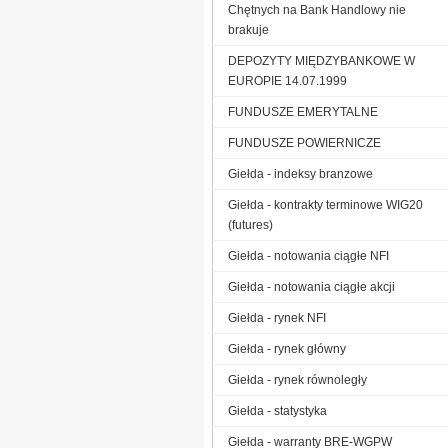
Chętnych na Bank Handlowy nie
brakuje
DEPOZYTY MIĘDZYBANKOWE W
EUROPIE 14.07.1999
FUNDUSZE EMERYTALNE
FUNDUSZE POWIERNICZE
Giełda - indeksy branzowe
Giełda - kontrakty terminowe WIG20
(futures)
Giełda - notowania ciągłe NFI
Giełda - notowania ciągłe akcji
Giełda - rynek NFI
Giełda - rynek główny
Giełda - rynek równoległy
Giełda - statystyka
Giełda - warranty BRE-WGPW