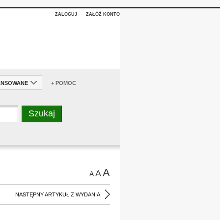
ZALOGUJ
ZAŁÓŻ KONTO
ANSOWANE
+ POMOC
A
A
A
NASTĘPNY ARTYKUŁ Z WYDANIA