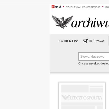
SZKOLENIA I KONFERENCJE
PO
Prawo
SZUKAJ W:
Chcesz uzyskać dostę