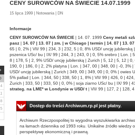
CENY SUROWCÓW NA ŚWIECIE 14.07.1999
15 lipca 1999 | Notowania | DN
Informacje
CENY SUROWCÓW NA ŚWIECIE
| 14. 07. 1999
Ceny metali szl
pasz
|
14. 07 | 13. 07 | zm. | w Chicago | termin | 14. 07 | 13. 07
65 | 0, 2% | VII/ 99 | 234, 3 | 232, 5 | 0, 8% USD/ uncję jubilerską 
pszenica USc/ bu | IX/ 99 | 244, 3 | 243, 0 | 0, 5% srebro | Lon. | 5,
8 | 178, 5 | 2, 9% USD/ uncję jubilerską | Zurich | 5, 12 | 5, 12 | 0
190, 0 | 186, 0 | 2, 2% platyna | Lon. | 347, 00 | 348, 00 | -0, 3% | 
USD/ uncję jubilerską | Zurich | 349, 00 | 349, 00 | 0, 0% | owies US
5% pallad | Lon. | 344, 50 | 338, 50 | 1, 8% | VII/ 99 | 426, 0 | 424
D
Zurich | 333, 50 | 333, 50 | 0, 0% | soja ziarno USc/ bu | IX/ 99 | 4
4
strateg. na LME* w Londynie w USD/ t
| VII/ 99 | 127, 2 | 128, 4
11
18
Dostęp do treści Archiwum.rp.pl jest płatny.
25
Archiwum Rzeczpospolitej to wygodna wyszukiwarka archiw
na łamach dziennika od 1993 roku. Unikalne źródło wiedzy o
perspektywę ekonomiczną i prawną.