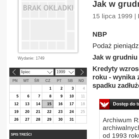
Jak w grud
15 lipca 1999 |
NBP
Podaż pieniąd
Jak w grudniu
Wydanie:
1749
Kredyty wzros
lipiec
1999
«
»
roku - wynika
PN
WT
ŚR
CZ
PT
SB
ND
spadku zadłuż
1
2
3
4
5
6
7
8
9
10
11
Dostęp do tr
12
13
14
15
16
17
18
19
20
21
22
23
24
25
Archiwum Rz
26
27
28
29
30
31
archiwalnyc
od 1993 roku
SPIS TREŚCI