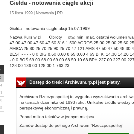
Giełda - notowania ciągłe akcji
15 lipca 1999 | Notowania | RD
Giełda - notowania ciągłe akcji 15.07.1999
Nazwa Kurs w zł Obroty otw. min. max. ostatni wolumen w
47.00 47.00 47.60 47.60 316 1 500 AGROS 25.00 25.00 25.60 25
AMICA 25.80 25.70 25.90 25.70 47 121 AMS 47.50 47.50 48.30 47
BEST - - - - 0 0 BIG 8.60 8.60 8.65 8.60 4 69 B. K. 14.30 14.20
- 0 0 BOŚ 69.00 68.00 69.00 68.50 10 68 BPH 227.00 227.00 22
128.00 136.00 128.00 1 763 23...
D
Dostęp do treści Archiwum.rp.pl jest płatny.
4
11
Archiwum Rzeczpospolitej to wygodna wyszukiwarka archiw
18
na łamach dziennika od 1993 roku. Unikalne źródło wiedzy o
25
perspektywę ekonomiczną i prawną.
Ponad milion tekstów w jednym miejscu.
Zamów dostęp do pełnego Archiwum "Rzeczpospolitej"