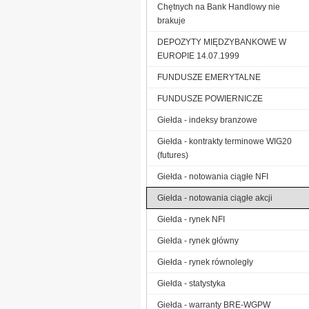
Chętnych na Bank Handlowy nie
brakuje
DEPOZYTY MIĘDZYBANKOWE W
EUROPIE 14.07.1999
FUNDUSZE EMERYTALNE
FUNDUSZE POWIERNICZE
Giełda - indeksy branzowe
Giełda - kontrakty terminowe WIG20
(futures)
Giełda - notowania ciągłe NFI
Giełda - notowania ciągłe akcji
Giełda - rynek NFI
Giełda - rynek główny
Giełda - rynek równoległy
Giełda - statystyka
Giełda - warranty BRE-WGPW