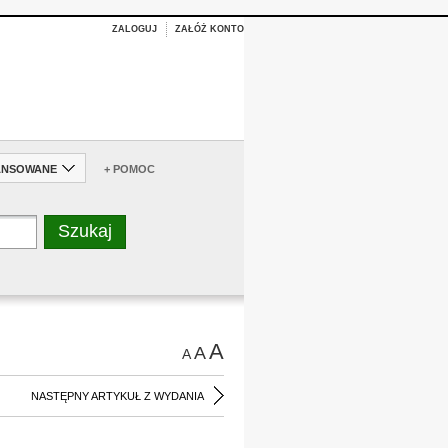
ZALOGUJ
ZAŁÓŻ KONTO
ANSOWANE
+ POMOC
A
A
A
NASTĘPNY ARTYKUŁ Z WYDANIA