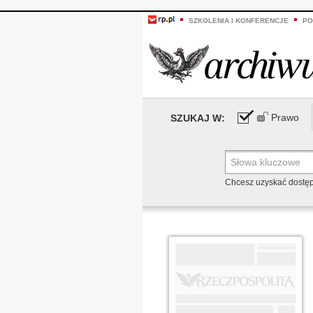
SZKOLENIA I KONFERENCJE
PO
Prawo
SZUKAJ W:
Chcesz uzyskać dostę