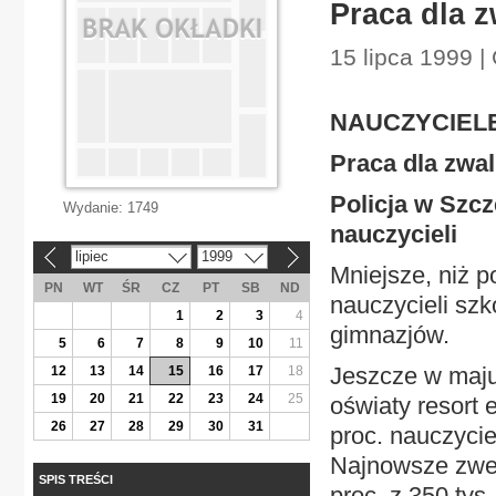
Praca dla 
15 lipca 1999 |
NAUCZYCIEL
Praca dla zwa
Policja w Szc
Wydanie:
1749
nauczycieli
lipiec
1999
«
»
Mniejsze, niż 
PN
WT
ŚR
CZ
PT
SB
ND
nauczycieli sz
1
2
3
4
gimnazjów.
5
6
7
8
9
10
11
Jeszcze w maju
12
13
14
15
16
17
18
19
20
21
22
23
24
25
oświaty resort 
26
27
28
29
30
31
proc. nauczycie
Najnowsze zwer
SPIS TREŚCI
proc. z 350 tys