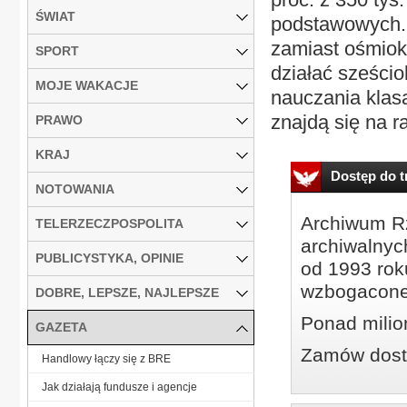
ŚWIAT
podstawowych. 
zamiast ośmiok
SPORT
działać sześci
MOJE WAKACJE
nauczania klas
znajdą się na ra
PRAWO
KRAJ
Dostęp do tr
NOTOWANIA
Archiwum Rz
TELERZECZPOSPOLITA
archiwalnyc
PUBLICYSTYKA, OPINIE
od 1993 roku
wzbogacone
DOBRE, LEPSZE, NAJLEPSZE
Ponad milio
GAZETA
Zamów dostę
Handlowy łączy się z BRE
Jak działają fundusze i agencje