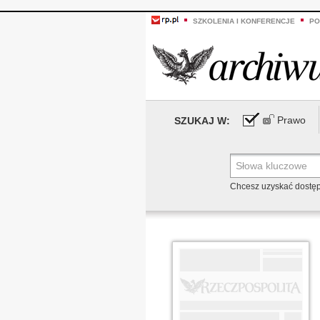
SZKOLENIA I KONFERENCJE
PO
Prawo
SZUKAJ W:
Chcesz uzyskać dostę