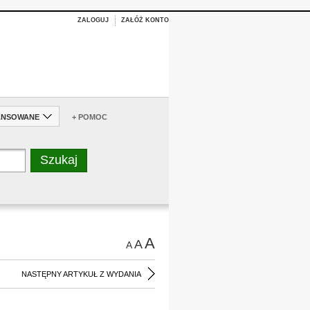
ZALOGUJ
ZAŁÓŻ KONTO
ANSOWANE
+ POMOC
A
A
A
NASTĘPNY ARTYKUŁ Z WYDANIA