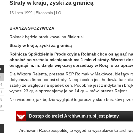
Straty w kraju, zyski za granicą
15 lipca 1999 | Ekonomia | LO
BRANŻA SPOŻYWCZA
Rolmak będzie produkował na Białorusi
Straty w kraju, zyski za granicą
Rolnicza Spółdzielnia Produkcyjna Rolmak chce osiągnąć na k
chociaż po sześciu miesiącach ma 1 mln zł straty. Wzrost d
osiągnąć m. in. dzięki większej sprzedaży w Rosji oraz upraw
Dla Wiktora Rejenta, prezesa RSP Rolmak w Makówce, bieżący ro
D
dotychczas firma ponosi straty. Nieopłacalna jest hodowla tucznikó
4
sztuk) ze względu na spadek cen. Podobnie jest z indykami i brojle
wynosi 23 gr, a sprzedajemy je po 14 gr -- mówi prezes Rejent.
11
Nie wiadomo, jak będzie wyglądał tegoroczny skup buraków przez
18
25
Dostęp do treści Archiwum.rp.pl jest płatny.
Archiwum Rzeczpospolitej to wygodna wyszukiwarka archiw