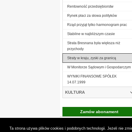
Rentowność przedsiębiorstw
Rynek płaci za słowa polityków
Rząd przyjął tylko harmonogram prac
Stabilne w najbliższym czasie
Strata Bresnana była większa niż
przychody
Straty w kraju, zyski za granicą
W Monitorze Sądowym i Gospodarczym
WYNIKI FINANSOWE SPÓŁEK
14.07.1999
KULTURA
Zamów abonament
Gremi Media:
O n
Ta strona używa plików cookies i podobnych technologii. Jeżeli nie z