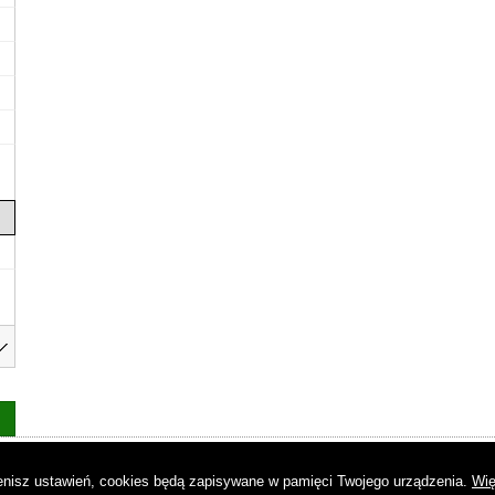
as
|
Regulamin
|
Reklama
|
Napisz do nas
|
Kontakt
|
Pliki cookies
|
Dek
mienisz ustawień, cookies będą zapisywane w pamięci Twojego urządzenia.
Wię