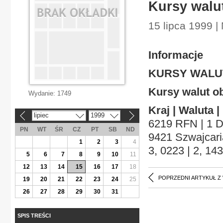
Kursy walu
15 lipca 1999 |
Informacje
KURSY WALU
Kursy walut o
Wydanie:
1749
Kraj | Waluta 
lipiec
1999
«
»
6219 RFN | 1 DE
PN
WT
ŚR
CZ
PT
SB
ND
9421 Szwajcaria
1
2
3
4
3, 0223 | 2, 1
5
6
7
8
9
10
11
12
13
14
15
16
17
18
POPRZEDNI ARTYKUŁ Z
19
20
21
22
23
24
25
26
27
28
29
30
31
SPIS TREŚCI