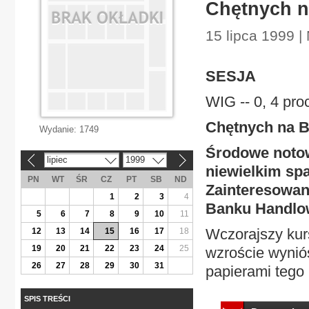
Chętnych n
15 lipca 1999 |
SESJA
WIG -- 0, 4 pro
Chętnych na B
Wydanie:
1749
Środowe notow
lipiec
1999
«
»
niewielkim sp
PN
WT
ŚR
CZ
PT
SB
ND
Zainteresowan
1
2
3
4
Banku Handlo
5
6
7
8
9
10
11
Wczorajszy kur
12
13
14
15
16
17
18
19
20
21
22
23
24
25
wzroście wyniós
26
27
28
29
30
31
papierami tego 
SPIS TREŚCI