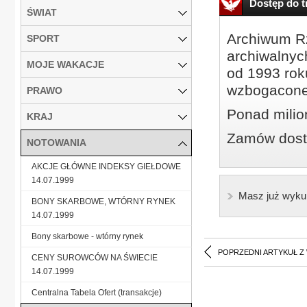
Dostęp do tr
ŚWIAT
Archiwum Rz
SPORT
archiwalnyc
MOJE WAKACJE
od 1993 roku
wzbogacone
PRAWO
Ponad milio
KRAJ
Zamów dostę
NOTOWANIA
AKCJE GŁÓWNE INDEKSY GIEŁDOWE
14.07.1999
Masz już wyku
BONY SKARBOWE, WTÓRNY RYNEK
14.07.1999
Bony skarbowe - wtórny rynek
POPRZEDNI ARTYKUŁ Z
CENY SUROWCÓW NA ŚWIECIE
14.07.1999
Centralna Tabela Ofert (transakcje)