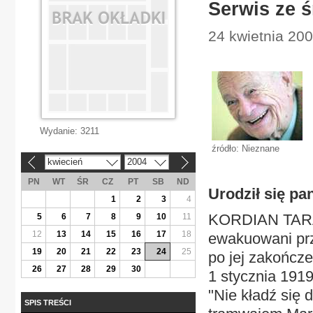
Serwis ze 
24 kwietnia 2004
Wydanie:
3211
źródło: Nieznane
kwiecień
2004
«
»
PN
WT
ŚR
CZ
PT
SB
ND
Urodził się p
1
2
3
4
KORDIAN TARAS
5
6
7
8
9
10
11
12
13
14
15
16
17
18
ewakuowani prz
19
20
21
22
23
24
25
po jej zakończ
26
27
28
29
30
1 stycznia 1919
"Nie kładź się 
SPIS TREŚCI