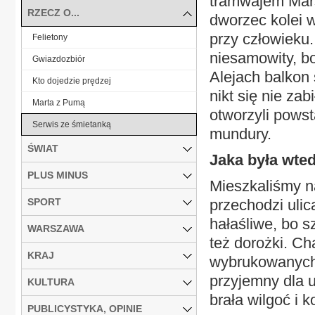
tramwajem Mars
RZECZ O...
dworzec kolei 
przy człowieku
Felietony
niesamowity, b
Gwiazdozbiór
Alejach balkon 
Kto dojedzie prędzej
nikt się nie za
Marta z Pumą
otworzyli powst
Serwis ze śmietanką
mundury.
ŚWIAT
Jaka była wte
PLUS MINUS
Mieszkaliśmy na
SPORT
przechodzi uli
hałaśliwe, bo s
WARSZAWA
też dorożki. Ch
KRAJ
wybrukowanych,
przyjemny dla u
KULTURA
brała wilgoć i ko
PUBLICYSTYKA, OPINIE