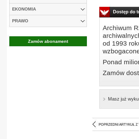
EKONOMIA
Dostęp do tr
PRAWO
Archiwum Rz
archiwalnyc
Zamów abonament
od 1993 roku
wzbogacone
Ponad milio
Zamów dostę
Masz już wyku
POPRZEDNI ARTYKUŁ Z