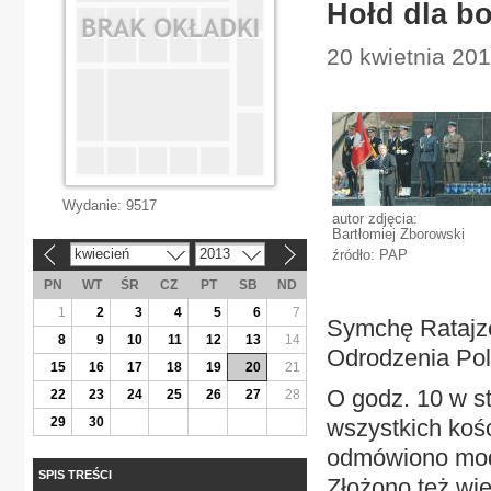
Hołd dla b
20 kwietnia 201
Wydanie:
9517
autor zdjęcia:
Bartłomiej Zborowski
kwiecień
2013
źródło: PAP
«
»
PN
WT
ŚR
CZ
PT
SB
ND
1
2
3
4
5
6
7
Symchę Ratajz
8
9
10
11
12
13
14
Odrodzenia Pol
15
16
17
18
19
20
21
O godz. 10 w s
22
23
24
25
26
27
28
29
30
wszystkich koś
odmówiono modli
SPIS TREŚCI
Złożono też wie