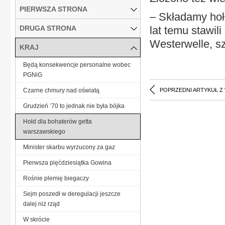
PIERWSZA STRONA
– Składamy hoł
DRUGA STRONA
lat temu stawil
Westerwelle, s
KRAJ
Będą konsekwencje personalne wobec
PGNiG
Czarne chmury nad oświatą
POPRZEDNI ARTYKUŁ Z
Grudzień ’70 to jednak nie była bójka
Hołd dla bohaterów getta
warszawskiego
Minister skarbu wyrzucony za gaz
Pierwsza pięćdziesiątka Gowina
Rośnie plemię biegaczy
Sejm poszedł w deregulacji jeszcze
dalej niż rząd
W skrócie