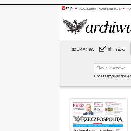
SZKOLENIA I KONFERENCJE
PO
Prawo
SZUKAJ W:
Chcesz uzyskać dostę