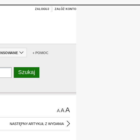
ZALOGUJ
ZAŁÓŻ KONTO
ANSOWANE
+ POMOC
A
A
A
NASTĘPNY ARTYKUŁ Z WYDANIA