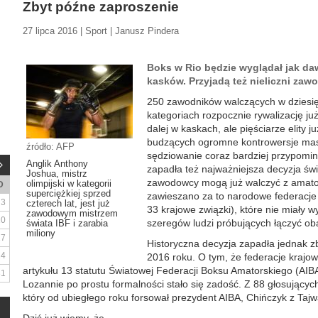
Zbyt późne zaproszenie
27 lipca 2016 | Sport | Janusz Pindera
Boks w Rio będzie wyglądał jak da
kasków. Przyjadą też nieliczni za
250 zawodników walczących w dziesięc
kategoriach rozpocznie rywalizację ju
dalej w kaskach, ale pięściarze elity j
budzących ogromne kontrowersje masz
źródło: AFP
sędziowanie coraz bardziej przypomin
Anglik Anthony
zapadła też najważniejsza decyzja św
Joshua, mistrz
zawodowcy mogą już walczyć z amato
olimpijski w kategorii
D
superciężkiej sprzed
zawieszano za to narodowe federacje (k
3
czterech lat, jest już
33 krajowe związki), które nie miały w
zawodowym mistrzem
10
szeregów ludzi próbujących łączyć oba
świata IBF i zarabia
miliony
17
Historyczna decyzja zapadła jednak z
24
2016 roku. O tym, że federacje krajo
artykułu 13 statutu Światowej Federacji Boksu Amatorskiego (AI
31
Lozannie po prostu formalności stało się zadość. Z 88 głosujących
który od ubiegłego roku forsował prezydent AIBA, Chińczyk z Taj