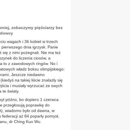
wniej, zobaczymy pięściarzy bez
wodowcy
iu wagach i 36 kobiet w trzech
ż pierwszego dnia igrzysk. Panie
uż się z nimi pożegnali. Nie ma też
ynek do liczenia ciosów, a
a to z zawodowych ringów. No i
iatowych władz boksu olimpijskiego:
rami. Jeszcze niedawno
iedyś na takiej liście znalazły się
yjścia i musiały wyrzucać ze swych
 te światy.
byt późno, bo dopiero 1 czerwca
we przegłosują poprawkę do
BA), wiadomo było od dawna, w
 federacji aż 84 poparły pomysł,
wanu, dr Ching Kuo Wu.