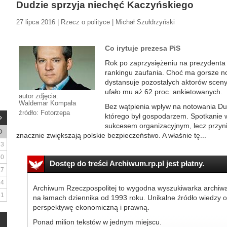
Dudzie sprzyja niechęć Kaczyńskiego
27 lipca 2016 | Rzecz o polityce | Michał Szułdrzyński
Co irytuje prezesa PiS
Rok po zaprzysiężeniu na prezydenta
rankingu zaufania. Choć ma gorsze no
dystansuje pozostałych aktorów sceny
ufało mu aż 62 proc. ankietowanych.
autor zdjęcia:
Waldemar Kompała
Bez wątpienia wpływ na notowania Du
źródło: Fotorzepa
którego był gospodarzem. Spotkanie w
sukcesem organizacyjnym, lecz przynio
D
znacznie zwiększają polskie bezpieczeństwo. A właśnie tę...
3
10
Dostęp do treści Archiwum.rp.pl jest płatny.
17
24
Archiwum Rzeczpospolitej to wygodna wyszukiwarka archiw
31
na łamach dziennika od 1993 roku. Unikalne źródło wiedzy o
perspektywę ekonomiczną i prawną.
Ponad milion tekstów w jednym miejscu.