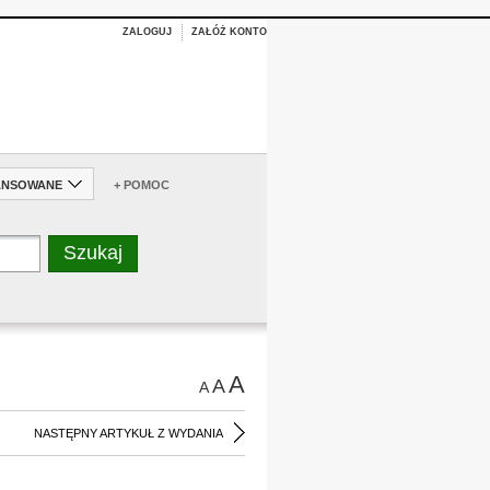
ZALOGUJ
ZAŁÓŻ KONTO
ANSOWANE
+ POMOC
A
A
A
NASTĘPNY ARTYKUŁ Z WYDANIA