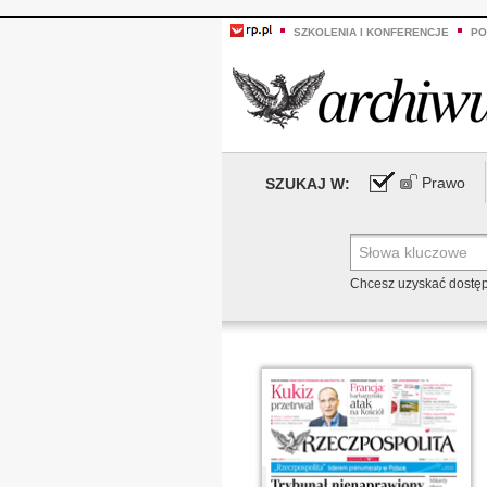
SZKOLENIA I KONFERENCJE
PO
Prawo
SZUKAJ W:
Chcesz uzyskać dostę