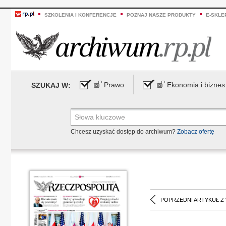
SZKOLENIA I KONFERENCJE
POZNAJ NASZE PRODUKTY
E-SKLE
Prawo
Ekonomia i biznes
SZUKAJ W:
Chcesz uzyskać dostęp do archiwum?
Zobacz ofertę
POPRZEDNI ARTYKUŁ Z