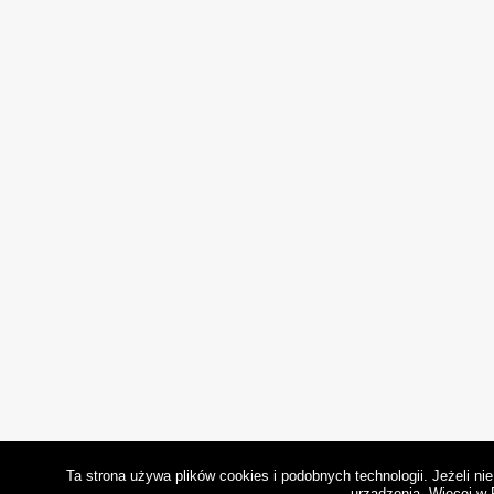
Ta strona używa plików cookies i podobnych technologii. Jeżeli n
urządzenia.
Więcej w 