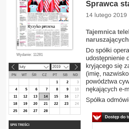
Sprawca st
14 lutego 2019 
Tajemnica tele
naruszających
Do spółki oper
Wydanie:
11281
udostępnienie
kryjącego się 
luty
2019
«
»
(imię, nazwisk
PN
WT
ŚR
CZ
PT
SB
ND
powództwa cywi
1
2
3
nękających e-m
4
5
6
7
8
9
10
11
12
13
14
15
16
17
Spółka odmówiła
18
19
20
21
22
23
24
25
26
27
28
Dostęp do tr
SPIS TREŚCI