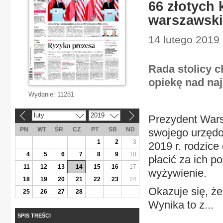
66 złotych
warszawski
14 lutego 2019
Rada stolicy 
opiekę nad na
Wydanie:
11281
luty
2019
Prezydent Wars
«
»
PN
WT
ŚR
CZ
PT
SB
ND
swojego urzędo
1
2
3
2019 r. rodzice
4
5
6
7
8
9
10
płacić za ich p
11
12
13
14
15
16
17
wyżywienie.
18
19
20
21
22
23
24
Okazuje się, że
25
26
27
28
Wynika to z...
SPIS TREŚCI