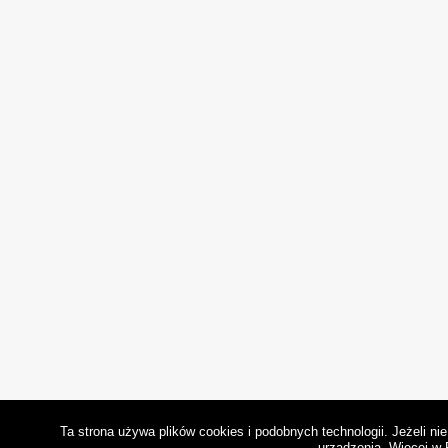
Ta strona używa plików cookies i podobnych technologii. Jeżeli n
urządzenia.
Więcej w 