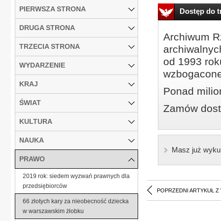
PIERWSZA STRONA
Dostęp do tr
DRUGA STRONA
Archiwum Rz
TRZECIA STRONA
archiwalnyc
od 1993 roku
WYDARZENIE
wzbogacone
KRAJ
Ponad milio
ŚWIAT
Zamów dostę
KULTURA
NAUKA
Masz już wyku
PRAWO
2019 rok: siedem wyzwań prawnych dla
przedsiębiorców
POPRZEDNI ARTYKUŁ Z
66 złotych kary za nieobecność dziecka
w warszawskim żłobku