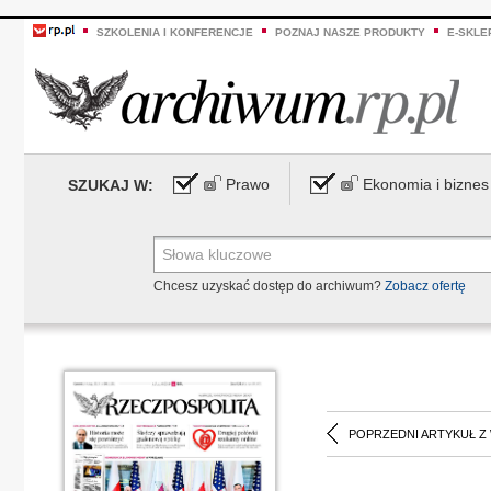
SZKOLENIA I KONFERENCJE
POZNAJ NASZE PRODUKTY
E-SKLE
Prawo
Ekonomia i biznes
SZUKAJ W:
Chcesz uzyskać dostęp do archiwum?
Zobacz ofertę
POPRZEDNI ARTYKUŁ Z