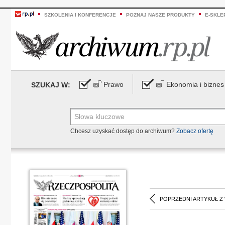
SZKOLENIA I KONFERENCJE
POZNAJ NASZE PRODUKTY
E-SKLE
Prawo
Ekonomia i biznes
SZUKAJ W:
Chcesz uzyskać dostęp do archiwum?
Zobacz ofertę
POPRZEDNI ARTYKUŁ Z