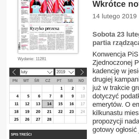
Wkrótce no
14 lutego 2019 
Sobota 23 lute
partia rządzą
Konwencja PiS
Wydanie:
11281
Zjednoczonej Pr
kadencję w jes
luty
2019
«
»
drugiej kampani
PN
WT
ŚR
CZ
PT
SB
ND
już w trakcie 
1
2
3
dotyczyć podat
4
5
6
7
8
9
10
emerytów. O eme
11
12
13
14
15
16
17
kilkunastu mie
18
19
20
21
22
23
24
25
26
27
28
propozycji nada
gotowy ogłosić 
SPIS TREŚCI