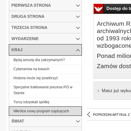
PIERWSZA STRONA
Dostęp do tr
DRUGA STRONA
Archiwum Rz
TRZECIA STRONA
archiwalnyc
od 1993 roku
WYDARZENIE
wzbogacone
KRAJ
Ponad milio
Będą areszty dla zatrzymanych?
Zamów dostę
Cyberarmia na łowach
Historia może się powtórzyć
Specjalne traktowanie prezesa PiS w
Masz już wyku
Sejmie
Turcy odzyskali spółkę
Wkrótce nowy program rządzących
POPRZEDNI ARTYKUŁ Z
ŚWIAT