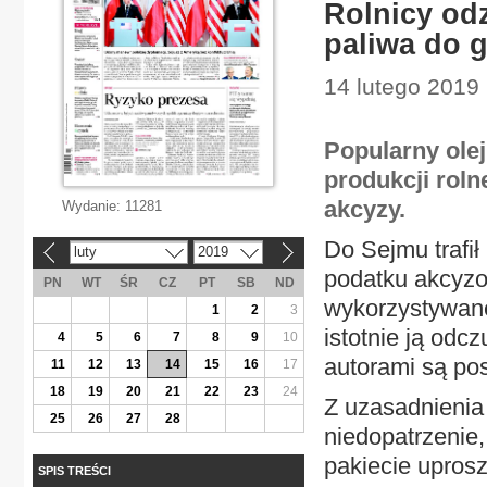
Rolnicy odz
paliwa do 
14 lutego 2019 
Popularny ole
produkcji roln
akcyzy.
Wydanie:
11281
Do Sejmu trafił
luty
2019
«
»
podatku akcyz
PN
WT
ŚR
CZ
PT
SB
ND
wykorzystywaneg
1
2
3
istotnie ją odcz
4
5
6
7
8
9
10
autorami są po
11
12
13
14
15
16
17
18
19
20
21
22
23
24
Z uzasadnienia
25
26
27
28
niedopatrzenie
pakiecie upros
SPIS TREŚCI