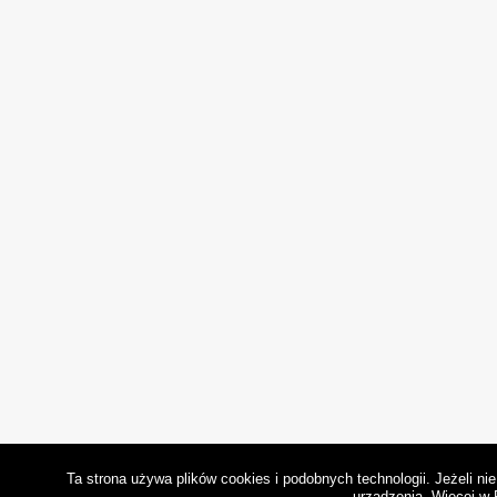
Ta strona używa plików cookies i podobnych technologii. Jeżeli n
urządzenia.
Więcej w 