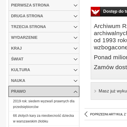
PIERWSZA STRONA
Dostęp do tr
DRUGA STRONA
Archiwum Rz
TRZECIA STRONA
archiwalnyc
WYDARZENIE
od 1993 roku
wzbogacone
KRAJ
Ponad milio
ŚWIAT
Zamów dostę
KULTURA
NAUKA
Masz już wyku
PRAWO
2019 rok: siedem wyzwań prawnych dla
przedsiębiorców
POPRZEDNI ARTYKUŁ Z
66 złotych kary za nieobecność dziecka
w warszawskim żłobku