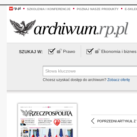
SZKOLENIA I KONFERENCJE
POZNAJ NASZE PRODUKTY
E-SKLE
Prawo
Ekonomia i biznes
SZUKAJ W:
Chcesz uzyskać dostęp do archiwum?
Zobacz ofertę
POPRZEDNI ARTYKUŁ Z