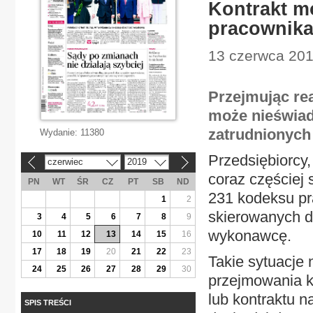
Kontrakt m
pracownik
13 czerwca 2019
Przejmując re
może nieświa
zatrudnionyc
Wydanie:
11380
Przedsiębiorcy, 
czerwiec
2019
«
»
coraz częściej 
PN
WT
ŚR
CZ
PT
SB
ND
231 kodeksu pr
1
2
skierowanych d
3
4
5
6
7
8
9
wykonawcę.
10
11
12
13
14
15
16
17
18
19
20
21
22
23
Takie sytuacje
24
25
26
27
28
29
30
przejmowania 
lub kontraktu n
SPIS TREŚCI