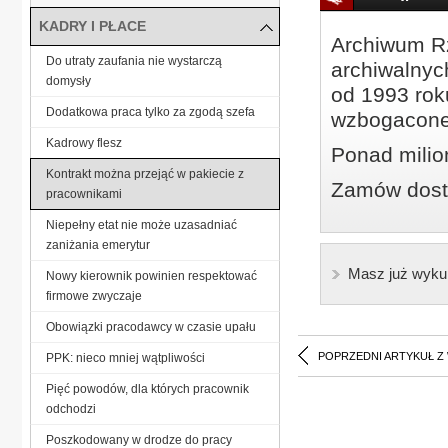
KADRY I PŁACE
Archiwum Rz
Do utraty zaufania nie wystarczą
archiwalnyc
domysły
od 1993 roku
Dodatkowa praca tylko za zgodą szefa
wzbogacone
Kadrowy flesz
Ponad milio
Kontrakt można przejąć w pakiecie z
Zamów dostę
pracownikami
Niepełny etat nie może uzasadniać
zaniżania emerytur
Masz już wyku
Nowy kierownik powinien respektować
firmowe zwyczaje
Obowiązki pracodawcy w czasie upału
POPRZEDNI ARTYKUŁ Z
PPK: nieco mniej wątpliwości
Pięć powodów, dla których pracownik
odchodzi
Poszkodowany w drodze do pracy