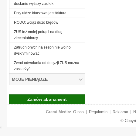
dostanie wyższy zasiłek
Przy uldze kluczowa jest faktura
RODO: wciąż dużo błędów
ZUS też mniej potrąci na dług
zleceniobiorcy
Zatrudnionych na sezon nie wolno
dyskryminować
Zwrot odwołania od decyzji ZUS można
zaskarżyć
MOJE PIENIĄDZE
Zamów abonament
Gremi Media:
O nas
|
Regulamin
|
Reklama
|
N
© Copyr