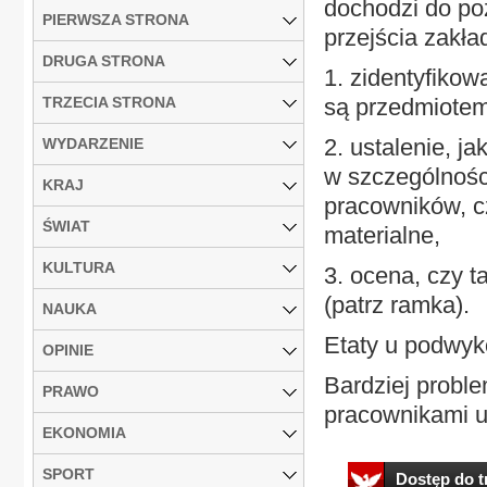
dochodzi do po
PIERWSZA STRONA
przejścia zakła
DRUGA STRONA
1. zidentyfikow
TRZECIA STRONA
są przedmiotem
2. ustalenie, j
WYDARZENIE
w szczególności
KRAJ
pracowników, cz
ŚWIAT
materialne,
KULTURA
3. ocena, czy 
(patrz ramka).
NAUKA
Etaty u podwy
OPINIE
Bardziej probl
PRAWO
pracownikami u
EKONOMIA
SPORT
Dostęp do tr