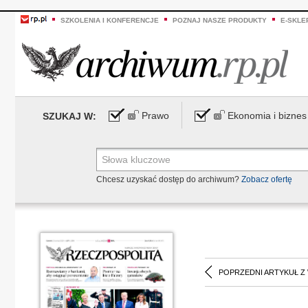
SZKOLENIA I KONFERENCJE
POZNAJ NASZE PRODUKTY
E-SKLE
Prawo
Ekonomia i biznes
SZUKAJ W:
Chcesz uzyskać dostęp do archiwum?
Zobacz ofertę
POPRZEDNI ARTYKUŁ Z