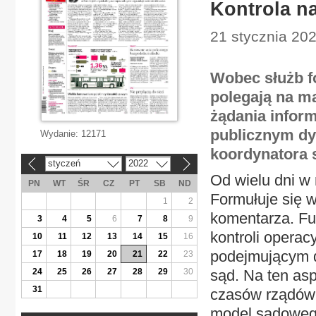
Kontrola na
21 stycznia 202
Wobec służb f
polegają na m
żądania inform
publicznym dy
Wydanie:
12171
koordynatora 
styczeń
2022
«
»
Od wielu dni w 
PN
WT
ŚR
CZ
PT
SB
ND
Formułuje się 
1
2
komentarza. Fu
3
4
5
6
7
8
9
kontroli operac
10
11
12
13
14
15
16
podejmującym de
17
18
19
20
21
22
23
24
25
26
27
28
29
30
sąd. Na ten as
31
czasów rządów 
model sądoweg