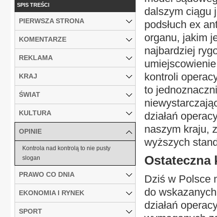
SPIS TREŚCI
dalszym ciągu j
PIERWSZA STRONA
podsłuch ex ant
organu, jakim j
KOMENTARZE
najbardziej ryg
REKLAMA
umiejscowienie
kontroli operac
KRAJ
to jednoznaczni
ŚWIAT
niewystarczają
KULTURA
działań operac
naszym kraju, 
OPINIE
wyższych stand
Kontrola nad kontrolą to nie pusty
Ostateczna 
slogan
PRAWO CO DNIA
Dziś w Polsce m
do wskazanych 
EKONOMIA I RYNEK
działań operac
SPORT