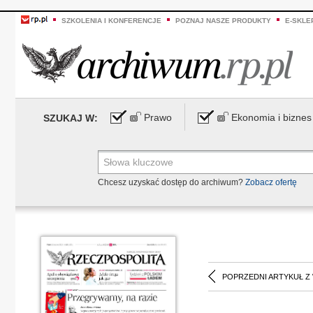
SZKOLENIA I KONFERENCJE
POZNAJ NASZE PRODUKTY
E-SKLE
Prawo
Ekonomia i biznes
SZUKAJ W:
Chcesz uzyskać dostęp do archiwum?
Zobacz ofertę
POPRZEDNI ARTYKUŁ Z