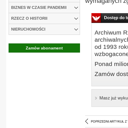
wymaganych zgó
BIZNES W CZASIE PANDEMII
Dostęp do tr
RZECZ O HISTORII
NIERUCHOMOŚCI
Archiwum Rz
archiwalnyc
od 1993 roku
Zamów abonament
wzbogacone
Ponad milio
Zamów dostę
Masz już wyku
POPRZEDNI ARTYKUŁ Z