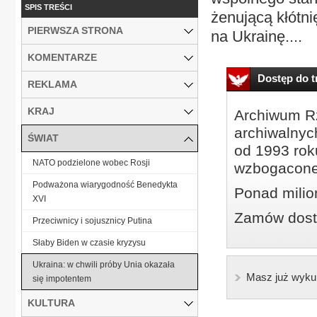
SPIS TREŚCI
żenującą kłótn
PIERWSZA STRONA
na Ukrainę....
KOMENTARZE
Dostęp do tr
REKLAMA
KRAJ
Archiwum Rz
archiwalnyc
ŚWIAT
od 1993 roku
NATO podzielone wobec Rosji
wzbogacone
Podważona wiarygodność Benedykta
Ponad milio
XVI
Zamów dostę
Przeciwnicy i sojusznicy Putina
Słaby Biden w czasie kryzysu
Ukraina: w chwili próby Unia okazała
Masz już wyku
się impotentem
KULTURA