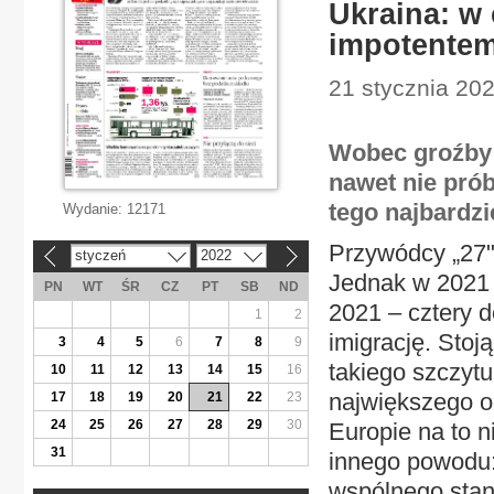
Ukraina: w 
impotente
21 stycznia 2022
Wobec groźby r
nawet nie pró
tego najbardzi
Wydanie:
12171
Przywódcy „27" 
styczeń
2022
«
»
Jednak w 2021 
PN
WT
ŚR
CZ
PT
SB
ND
2021 – cztery d
1
2
imigrację. Stoj
3
4
5
6
7
8
9
takiego szczytu
10
11
12
13
14
15
16
największego od
17
18
19
20
21
22
23
24
25
26
27
28
29
30
Europie na to n
31
innego powodu:
wspólnego stano