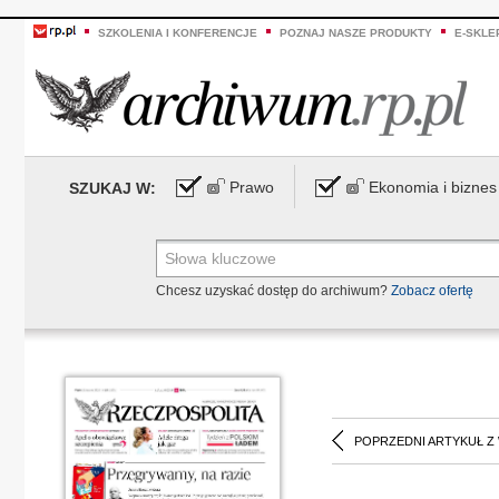
SZKOLENIA I KONFERENCJE
POZNAJ NASZE PRODUKTY
E-SKLE
Prawo
Ekonomia i biznes
SZUKAJ W:
Chcesz uzyskać dostęp do archiwum?
Zobacz ofertę
POPRZEDNI ARTYKUŁ Z