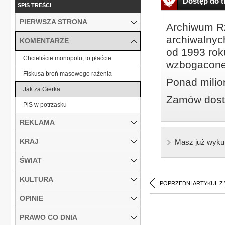
Dostęp do tr
SPIS TREŚCI
PIERWSZA STRONA
Archiwum Rz
archiwalnyc
KOMENTARZE
od 1993 roku
Chcieliście monopolu, to płaćcie
wzbogacone
Fiskusa broń masowego rażenia
Ponad milio
Jak za Gierka
Zamów dostę
PiS w potrzasku
REKLAMA
KRAJ
Masz już wyku
ŚWIAT
KULTURA
POPRZEDNI ARTYKUŁ Z
OPINIE
PRAWO CO DNIA