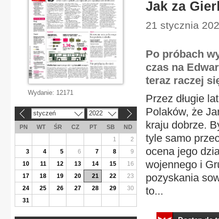
Jak za Gier
21 stycznia 202
Po próbach wy
czas na Edward
teraz raczej si
Wydanie:
12171
Przez długie la
Polaków, że Jar
styczeń
2022
«
»
kraju dobrze. 
PN
WT
ŚR
CZ
PT
SB
ND
tyle samo prze
1
2
ocena jego dzia
3
4
5
6
7
8
9
wojennego i Gru
10
11
12
13
14
15
16
pozyskania sow
17
18
19
20
21
22
23
24
25
26
27
28
29
30
to...
31