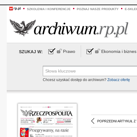
SZKOLENIA I KONFERENCJE
POZNAJ NASZE PRODUKTY
E-SKLE
Prawo
Ekonomia i biznes
SZUKAJ W:
Chcesz uzyskać dostęp do archiwum?
Zobacz ofertę
POPRZEDNI ARTYKUŁ Z