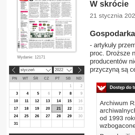
W skrócie
21 stycznia 202
Gospodarka
- artykuły prz
proc. Droższe 
Wydanie:
12171
producentów ni
przyczyną są ce
styczeń
2022
«
»
PN
WT
ŚR
CZ
PT
SB
ND
1
2
Dostęp do tr
3
4
5
6
7
8
9
10
11
12
13
14
15
16
Archiwum Rz
17
18
19
20
21
22
23
archiwalnyc
24
25
26
27
28
29
30
od 1993 roku
31
wzbogacone