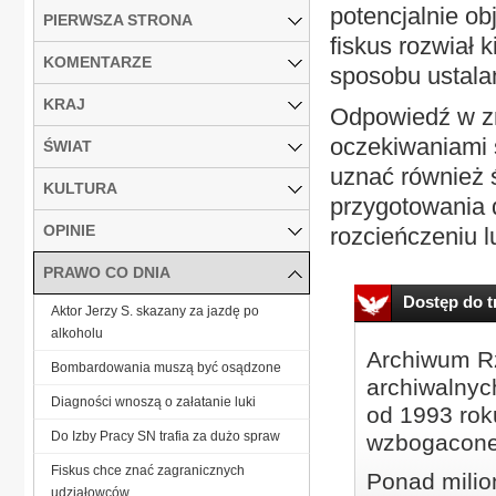
potencjalnie ob
PIERWSZA STRONA
fiskus rozwiał 
KOMENTARZE
sposobu ustalan
KRAJ
Odpowiedź w zna
oczekiwaniami s
ŚWIAT
uznać również 
KULTURA
przygotowania 
OPINIE
rozcieńczeniu l
PRAWO CO DNIA
Dostęp do tr
Aktor Jerzy S. skazany za jazdę po
alkoholu
Archiwum Rz
Bombardowania muszą być osądzone
archiwalnyc
Diagności wnoszą o załatanie luki
od 1993 roku
Do Izby Pracy SN trafia za dużo spraw
wzbogacone
Fiskus chce znać zagranicznych
Ponad milio
udziałowców