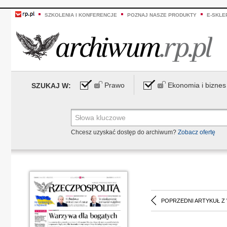
SZKOLENIA I KONFERENCJE
POZNAJ NASZE PRODUKTY
E-SKLE
Prawo
Ekonomia i biznes
SZUKAJ W:
Chcesz uzyskać dostęp do archiwum?
Zobacz ofertę
POPRZEDNI ARTYKUŁ Z