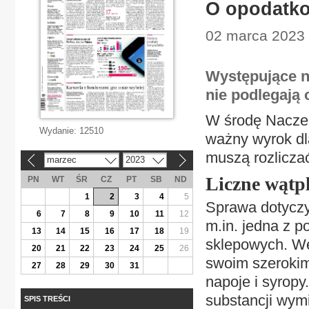
O opodatko
02 marca 2023 |
Występujące na
nie podlegają 
W środę Naczel
Wydanie:
12510
ważny wyrok dl
muszą rozliczać
marzec
2023
«
»
Liczne wątp
PN
WT
ŚR
CZ
PT
SB
ND
1
2
3
4
5
Sprawa dotyczy
6
7
8
9
10
11
12
m.in. jedna z p
13
14
15
16
17
18
19
sklepowych. We
20
21
22
23
24
25
26
swoim szeroki
27
28
29
30
31
napoje i syropy
substancji wym
SPIS TREŚCI