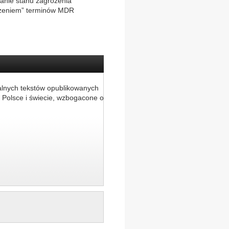
anie stanu zagrożenia
szeniem” terminów MDR
alnych tekstów opublikowanych
 Polsce i świecie, wzbogacone o