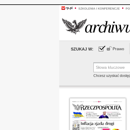
SZKOLENIA I KONFERENCJE
PO
Prawo
SZUKAJ W:
Chcesz uzyskać dostę