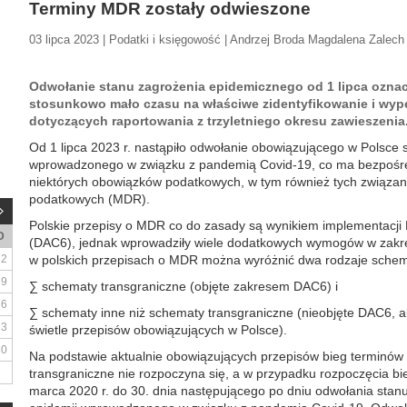
Terminy MDR zostały odwieszone
03 lipca 2023 | Podatki i księgowość | Andrzej Broda Magdalena Zalech
Odwołanie stanu zagrożenia epidemicznego od 1 lipca oznac
stosunkowo mało czasu na właściwe zidentyfikowanie i wyp
dotyczących raportowania z trzyletniego okresu zawieszenia
Od 1 lipca 2023 r. nastąpiło odwołanie obowiązującego w Polsce
wprowadzonego w związku z pandemią Covid-19, co ma bezpośr
niektórych obowiązków podatkowych, w tym również tych związa
podatkowych (MDR).
Polskie przepisy o MDR co do zasady są wynikiem implementacji
D
(DAC6), jednak wprowadziły wiele dodatkowych wymogów w zakre
2
w polskich przepisach o MDR można wyróżnić dwa rodzaje sche
9
∑ schematy transgraniczne (objęte zakresem DAC6) i
16
∑ schematy inne niż schematy transgraniczne (nieobjęte DAC6, a
23
świetle przepisów obowiązujących w Polsce).
30
Na podstawie aktualnie obowiązujących przepisów bieg terminó
transgraniczne nie rozpoczyna się, a w przypadku rozpoczęcia b
marca 2020 r. do 30. dnia następującego po dniu odwołania stan