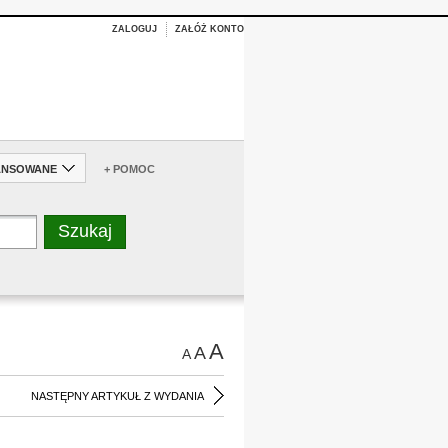
ZALOGUJ
ZAŁÓŻ KONTO
ANSOWANE
+ POMOC
A
A
A
NASTĘPNY ARTYKUŁ Z WYDANIA