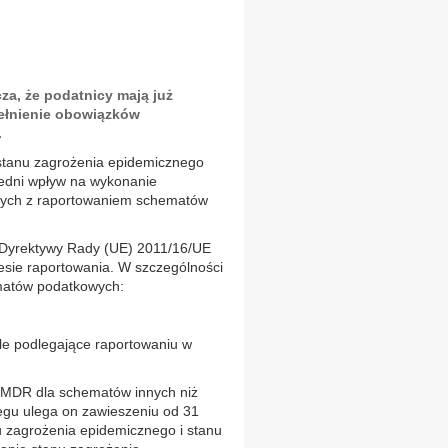
za, że podatnicy mają już
ełnienie obowiązków
.
 stanu zagrożenia epidemicznego
edni wpływ na wykonanie
nych z raportowaniem schematów
 Dyrektywy Rady (UE) 2011/16/UE
sie raportowania. W szczególności
matów podatkowych:
le podlegające raportowaniu w
w MDR dla schematów innych niż
iegu ulega on zawieszeniu od 31
u zagrożenia epidemicznego i stanu