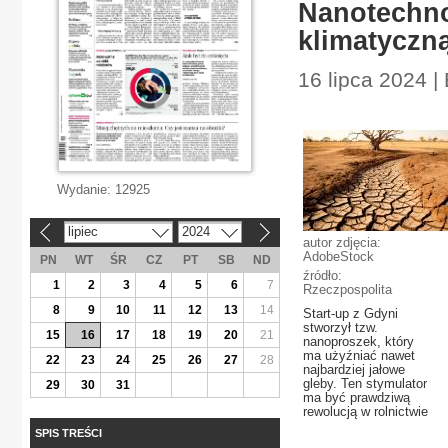
Nanotechno
klimatyczn
16 lipca 2024 |
Wydanie:
12925
lipiec
2024
«
»
autor zdjęcia:
AdobeStock
PN
WT
ŚR
CZ
PT
SB
ND
źródło:
1
2
3
4
5
6
7
Rzeczpospolita
8
9
10
11
12
13
14
Start-up z Gdyni
stworzył tzw.
15
16
17
18
19
20
21
nanoproszek, który
ma użyźniać nawet
22
23
24
25
26
27
28
najbardziej jałowe
gleby. Ten stymulator
29
30
31
ma być prawdziwą
rewolucją w rolnictwie
SPIS TREŚCI