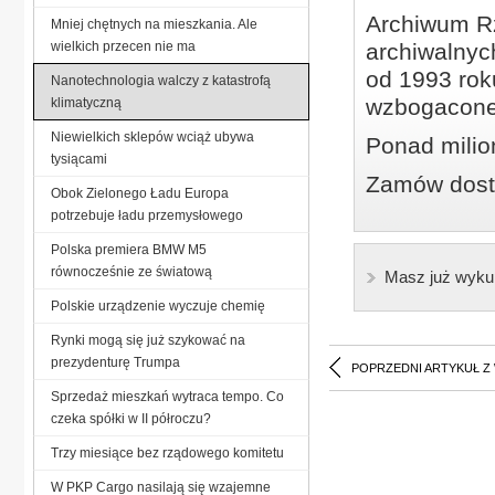
Archiwum Rz
Mniej chętnych na mieszkania. Ale
wielkich przecen nie ma
archiwalnyc
od 1993 roku
Nanotechnologia walczy z katastrofą
wzbogacone
klimatyczną
Niewielkich sklepów wciąż ubywa
Ponad milio
tysiącami
Zamów dostę
Obok Zielonego Ładu Europa
potrzebuje ładu przemysłowego
Polska premiera BMW M5
równocześnie ze światową
Masz już wyku
Polskie urządzenie wyczuje chemię
Rynki mogą się już szykować na
prezydenturę Trumpa
POPRZEDNI ARTYKUŁ Z
Sprzedaż mieszkań wytraca tempo. Co
czeka spółki w II półroczu?
Trzy miesiące bez rządowego komitetu
W PKP Cargo nasilają się wzajemne