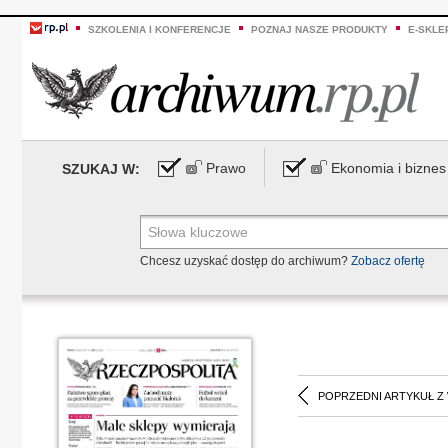
SZKOLENIA I KONFERENCJE
POZNAJ NASZE PRODUKTY
E-SKLE
Prawo
Ekonomia i biznes
SZUKAJ W:
Chcesz uzyskać dostęp do archiwum?
Zobacz ofertę
POPRZEDNI ARTYKUŁ Z