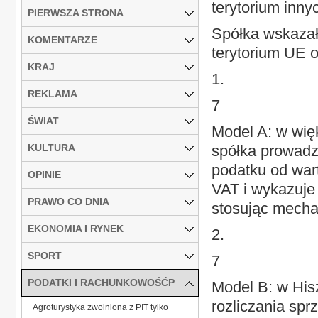
terytorium inn
PIERWSZA STRONA
Spółka wskazała
KOMENTARZE
terytorium UE 
KRAJ
1.
REKLAMA
7
ŚWIAT
Model A: w wię
KULTURA
spółka prowadzi
podatku od wart
OPINIE
VAT i wykazuje
PRAWO CO DNIA
stosując mecha
EKONOMIA I RYNEK
2.
SPORT
7
PODATKI I RACHUNKOWOŚĆP
Model B: w Hisz
rozliczania sp
Agroturystyka zwolniona z PIT tylko