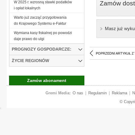
Zamów dostę
W 2025 r. wzrosną stawki podatków
i opłat lokalnych
Warto już zacząć przygotowania
do Krajowego Systemu e-Faktur
Masz już wyku
Wymiana kasy fiskalnej po powodzi
daje prawo do ulgi
PROGNOZY GOSPODARCZE:
POPRZEDNI ARTYKUŁ Z
ŻYCIE REGIONÓW
Zamów abonament
Gremi Media:
O nas
|
Regulamin
|
Reklama
|
N
© Copyr