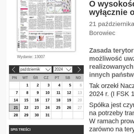
O wysokośc
wyłącznie 
21 października
Borowiec
Zasada terytor
Wydanie:
13007
możliwość uwz
realizowanych 
październik
2024
«
»
innych państw
PN
WT
ŚR
CZ
PT
SB
ND
Tak orzekł Nac
1
2
3
4
5
6
2024 r. (I FSK 
7
8
9
10
11
12
13
14
15
16
17
18
19
20
Spółka jest cz
21
22
23
24
25
26
27
na potrzeby tra
28
29
30
31
W ramach prowa
zarówno na tery
SPIS TREŚCI