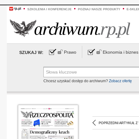
SZKOLENIA I KONFERENCJE
POZNAJ NASZE PRODUKTY
E-SKLE
Prawo
Ekonomia i biznes
SZUKAJ W:
Chcesz uzyskać dostęp do archiwum?
Zobacz ofertę
POPRZEDNI ARTYKUŁ Z