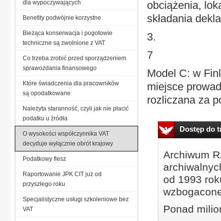
dla wypoczywających
obciążenia, lok
składania dekla
Benefity podwójnie korzystne
Bieżąca konserwacja i pogotowie
3.
techniczne są zwolnione z VAT
7
Co trzeba zrobić przed sporządzeniem
sprawozdania finansowego
Model C: w Finl
Które świadczenia dla pracowników
miejsce prowad
są opodatkowane
rozliczana za p
Należyta staranność, czyli jak nie płacić
podatku u źródła
Dostęp do tr
O wysokości współczynnika VAT
decyduje wyłącznie obrót krajowy
Archiwum Rz
Podatkowy flesz
archiwalnyc
Raportowanie JPK CIT już od
od 1993 roku
przyszłego roku
wzbogacone
Specjalistyczne usługi szkoleniowe bez
Ponad milio
VAT