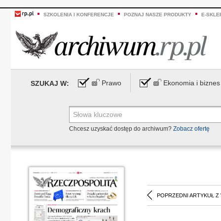
SZKOLENIA I KONFERENCJE
POZNAJ NASZE PRODUKTY
E-SKLE
Prawo
Ekonomia i biznes
SZUKAJ W:
Chcesz uzyskać dostęp do archiwum?
Zobacz ofertę
POPRZEDNI ARTYKUŁ Z