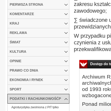
zakresu kształ
PIERWSZA STRONA
zawodowego;
KOMENTARZE
∑ świadczone u
KRAJ
przewidzianych
REKLAMA
W przypadku pi
czynienia z us
ŚWIAT
przekwalifikow
KULTURA
OPINIE
Dostęp do tr
PRAWO CO DNIA
Archiwum Rz
EKONOMIA I RYNEK
archiwalnyc
od 1993 roku
SPORT
wzbogacone
PODATKI I RACHUNKOWOŚĆP
Ponad milio
Agroturystyka zwolniona z PIT tylko