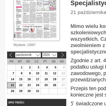
Specjalist
21 października
Mimo wielu ko
szkoleniowych 
wszystkich. C
zwolnieniem z 
Wydanie:
13007
specjalistyczn
październik
2024
«
»
Zgodnie z art. 4
PN
WT
ŚR
CZ
PT
SB
ND
podatku usługi
1
2
3
4
5
6
zawodowego, p
7
8
9
10
11
12
13
przewidzianych
14
15
16
17
18
19
20
21
22
23
24
25
26
27
Przepis ten pod
28
29
30
31
konieczne jest 
∑ świadczone u
SPIS TREŚCI