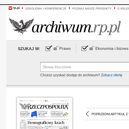
SZKOLENIA I KONFERENCJE
POZNAJ NASZE PRODUKTY
E-SKLE
Prawo
Ekonomia i biznes
SZUKAJ W:
Chcesz uzyskać dostęp do archiwum?
Zobacz ofertę
POPRZEDNI ARTYKUŁ Z