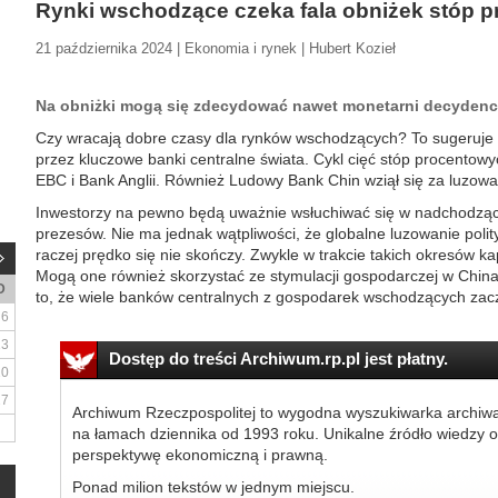
Rynki wschodzące czeka fala obniżek stóp 
21 października 2024 | Ekonomia i rynek | Hubert Kozieł
Na obniżki mogą się zdecydować nawet monetarni decydenci z 
Czy wracają dobre czasy dla rynków wschodzących? To sugeruje 
przez kluczowe banki centralne świata. Cykl cięć stóp procento
EBC i Bank Anglii. Również Ludowy Bank Chin wziął się za luzowani
Inwestorzy na pewno będą uważnie wsłuchiwać się w nadchodząc
prezesów. Nie ma jednak wątpliwości, że globalne luzowanie polityk
raczej prędko się nie skończy. Zwykle w trakcie takich okresów ka
Mogą one również skorzystać ze stymulacji gospodarczej w China
D
to, że wiele banków centralnych z gospodarek wschodzących zaczęł
6
13
Dostęp do treści Archiwum.rp.pl jest płatny.
20
27
Archiwum Rzeczpospolitej to wygodna wyszukiwarka archiw
na łamach dziennika od 1993 roku. Unikalne źródło wiedzy o
perspektywę ekonomiczną i prawną.
Ponad milion tekstów w jednym miejscu.