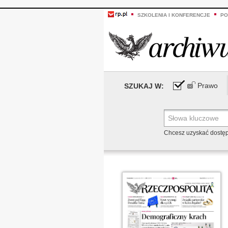
SZKOLENIA I KONFERENCJE
PO
Prawo
SZUKAJ W:
Chcesz uzyskać dostę