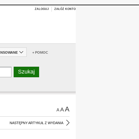
ZALOGUJ
ZAŁÓŻ KONTO
ANSOWANE
+ POMOC
A
A
A
NASTĘPNY ARTYKUŁ Z WYDANIA