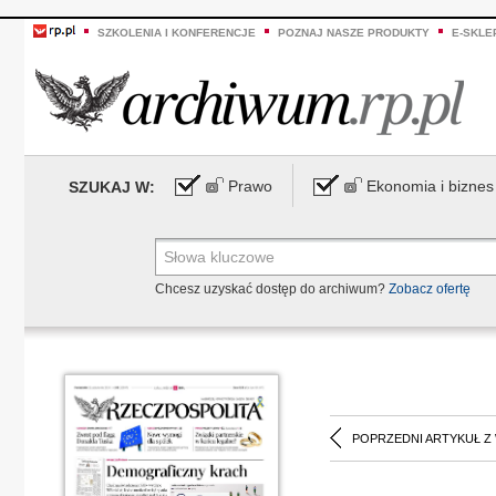
SZKOLENIA I KONFERENCJE
POZNAJ NASZE PRODUKTY
E-SKLE
Prawo
Ekonomia i biznes
SZUKAJ W:
Chcesz uzyskać dostęp do archiwum?
Zobacz ofertę
POPRZEDNI ARTYKUŁ Z