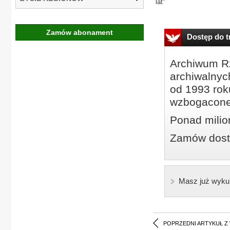
lat"
Zamów abonament
Dostęp do tr
Archiwum Rz
archiwalnyc
od 1993 roku
wzbogacone
Ponad milio
Zamów dostę
Masz już wyku
POPRZEDNI ARTYKUŁ Z