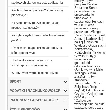
miÍdzy innymi
rządowych planów wzrostu zadłużenia
program Polskie
Sztuczne Serce,
Kwota wolna od podatku? Przedstawię
przedstawiono
sprawozdanie
propozycję
finansowe z
działalnoúci Fundacji
Na rynek pracy ruszyła jesienna fala
w 2006 r. oraz
młodych kandydatów
powołano nowego
przewodnicz¶cego
Rady. Został nim prof.
Priorytety wydatkowe rządu Tuska takie
Andrzej Karbownik (
jak PiS
na zdj.)- dziekan
Wydziału Organizacji i
Rynki wschodzące czeka fala obniżek
Zarz¶dzania
Politechniki ĺl¶skiej w
stóp procentowych
Gliwicach, były
wiceminister
Skarbówka wiele nie zarobi na
gospodarki
sprzedających w internecie
odpowiedzialny za
gŰrnictwo w rz¶dzie
Wieprzowina wkrótce może drożeć
Jerzego Buzka.
Zast¶pił na tym
stanowisku
SPORT
załořyciela FRK prof.
Zbigniewa ReligÍ.
(ag/cat) PAP/Andrzej
PODATKI I RACHUNKOWOŚĆP
Grygiel ***zdjÍcie do
depeszy PAP
PROGNOZY GOSPODARCZE:
"Całkowicie
wszczepialne polskie
sztuczne serce za 5
ŻYCIE REGIONÓW