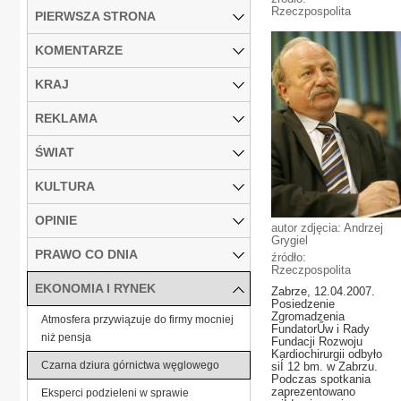
Rzeczpospolita
PIERWSZA STRONA
KOMENTARZE
KRAJ
REKLAMA
ŚWIAT
KULTURA
OPINIE
autor zdjęcia: Andrzej
Grygiel
PRAWO CO DNIA
źródło:
Rzeczpospolita
EKONOMIA I RYNEK
Zabrze, 12.04.2007.
Posiedzenie
Zgromadzenia
Atmosfera przywiązuje do firmy mocniej
FundatorŰw i Rady
niż pensja
Fundacji Rozwoju
Kardiochirurgii odbyło
Czarna dziura górnictwa węglowego
siÍ 12 bm. w Zabrzu.
Podczas spotkania
zaprezentowano
Eksperci podzieleni w sprawie