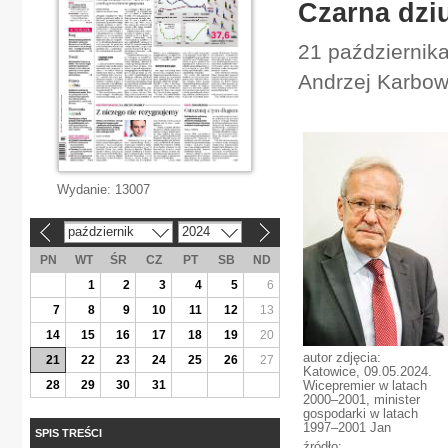
Czarna dzi
21 października
Andrzej Karbow
Wydanie:
13007
październik
2024
«
»
PN
WT
ŚR
CZ
PT
SB
ND
1
2
3
4
5
6
7
8
9
10
11
12
13
14
15
16
17
18
19
20
autor zdjęcia:
21
22
23
24
25
26
27
Katowice, 09.05.2024.
28
29
30
31
Wicepremier w latach
2000–2001, minister
gospodarki w latach
1997–2001 Jan
SPIS TREŚCI
źródło: