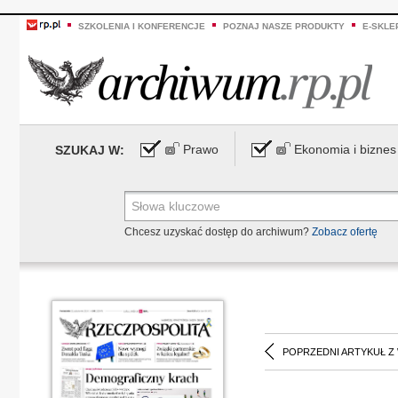
SZKOLENIA I KONFERENCJE
POZNAJ NASZE PRODUKTY
E-SKLE
Prawo
Ekonomia i biznes
SZUKAJ W:
Chcesz uzyskać dostęp do archiwum?
Zobacz ofertę
POPRZEDNI ARTYKUŁ Z