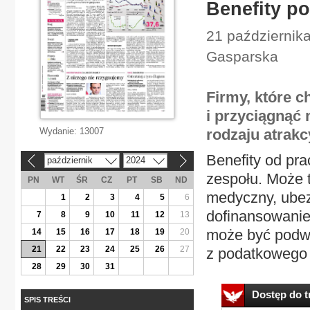
Benefity p
21 października
Gasparska
Firmy, które c
i przyciągnąć
Wydanie:
13007
rodzaju atrak
Benefity od pr
październik
2024
«
»
zespołu. Może t
PN
WT
ŚR
CZ
PT
SB
ND
medyczny, ube
1
2
3
4
5
6
dofinansowanie
7
8
9
10
11
12
13
może być podwó
14
15
16
17
18
19
20
21
22
23
24
25
26
27
z podatkowego 
28
29
30
31
Dostęp do tr
SPIS TREŚCI