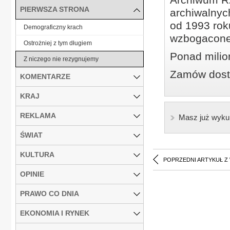
PIERWSZA STRONA
archiwalnyc
od 1993 roku
Demograficzny krach
wzbogacone
Ostrożniej z tym długiem
Ponad milio
Z niczego nie rezygnujemy
Zamów dostę
KOMENTARZE
KRAJ
REKLAMA
Masz już wyku
ŚWIAT
KULTURA
POPRZEDNI ARTYKUŁ Z
OPINIE
PRAWO CO DNIA
EKONOMIA I RYNEK