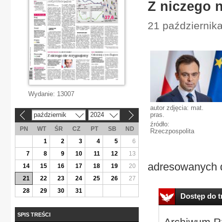
Z niczego 
21 październik
Wydanie:
13007
autor zdjęcia: mat.
październik
2024
pras.
«
»
źródło:
PN
WT
ŚR
CZ
PT
SB
ND
Rzeczpospolita
1
2
3
4
5
6
7
8
9
10
11
12
13
adresowanych d
14
15
16
17
18
19
20
21
22
23
24
25
26
27
28
29
30
31
Dostęp do tr
SPIS TREŚCI
Archiwum Rz