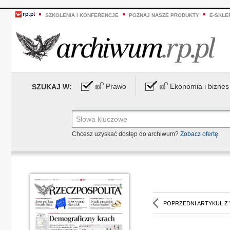
SZKOLENIA I KONFERENCJE
POZNAJ NASZE PRODUKTY
E-SKLE
Prawo
Ekonomia i biznes
SZUKAJ W:
Chcesz uzyskać dostęp do archiwum?
Zobacz ofertę
POPRZEDNI ARTYKUŁ Z