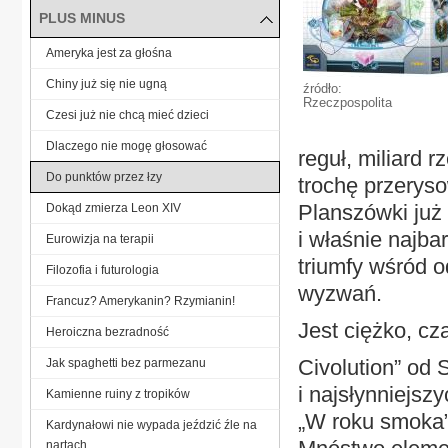
PLUS MINUS
Ameryka jest za głośna
Chiny już się nie ugną
źródło:
Rzeczpospolita
Czesi już nie chcą mieć dzieci
Dlaczego nie mogę głosować
reguł, miliard 
Do punktów przez łzy
trochę przeryso
Planszówki już 
Dokąd zmierza Leon XIV
i właśnie najb
Eurowizja na terapii
triumfy wśród 
Filozofia i futurologia
wyzwań.
Francuz? Amerykanin? Rzymianin!
Jest ciężko, c
Heroiczna bezradność
Civolution” od 
Jak spaghetti bez parmezanu
i najsłynniejsz
Kamienne ruiny z tropików
„W roku smoka”,
Kardynałowi nie wypada jeździć źle na
nartach