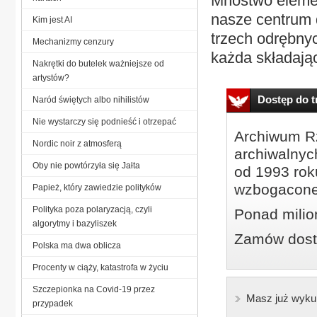
Mnóstwo elemen
nasze centrum 
Kim jest AI
trzech odrębnyc
Mechanizmy cenzury
każda składając
Nakrętki do butelek ważniejsze od
artystów?
Dostęp do tr
Naród świętych albo nihilistów
Nie wystarczy się podnieść i otrzepać
Archiwum Rz
Nordic noir z atmosferą
archiwalnyc
Oby nie powtórzyła się Jałta
od 1993 roku
wzbogacone
Papież, który zawiedzie polityków
Polityka poza polaryzacją, czyli
Ponad milio
algorytmy i bazyliszek
Zamów dostę
Polska ma dwa oblicza
Procenty w ciąży, katastrofa w życiu
Szczepionka na Covid-19 przez
Masz już wyku
przypadek