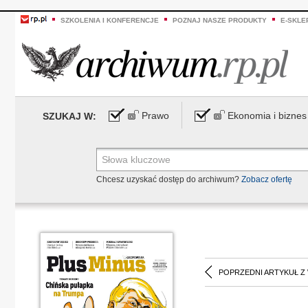
SZKOLENIA I KONFERENCJE
POZNAJ NASZE PRODUKTY
E-SKLE
Prawo
Ekonomia i biznes
SZUKAJ W:
Chcesz uzyskać dostęp do archiwum?
Zobacz ofertę
POPRZEDNI ARTYKUŁ Z