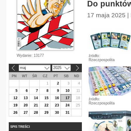
Do punktów
17 maja 2025 | 
Wydanie:
13177
źródło:
Rzeczpospolita
maj
2025
«
»
PN
WT
ŚR
CZ
PT
SB
ND
1
2
3
4
5
6
7
8
9
10
11
12
13
14
15
16
17
18
źródło:
Rzeczpospolita
19
20
21
22
23
24
25
26
27
28
29
30
31
SPIS TREŚCI