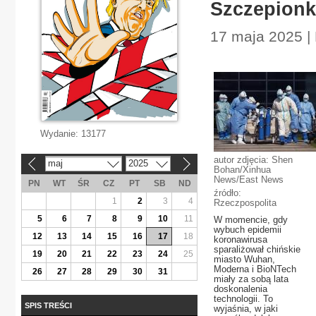
Szczepionk
17 maja 2025 |
Wydanie:
13177
autor zdjęcia: Shen
maj
2025
«
»
Bohan/Xinhua
News/East News
PN
WT
ŚR
CZ
PT
SB
ND
źródło:
1
2
3
4
Rzeczpospolita
5
6
7
8
9
10
11
W momencie, gdy
wybuch epidemii
12
13
14
15
16
17
18
koronawirusa
sparaliżował chińskie
19
20
21
22
23
24
25
miasto Wuhan,
Moderna i BioNTech
26
27
28
29
30
31
miały za sobą lata
doskonalenia
technologii. To
SPIS TREŚCI
wyjaśnia, w jaki