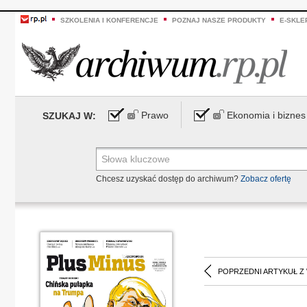
SZKOLENIA I KONFERENCJE
POZNAJ NASZE PRODUKTY
E-SKLE
Prawo
Ekonomia i biznes
SZUKAJ W:
Chcesz uzyskać dostęp do archiwum?
Zobacz ofertę
POPRZEDNI ARTYKUŁ Z