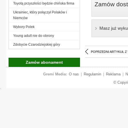
Zamów dostę
Toyotą przyszłości będzie chińska firma
Ukrainiec, który połączył Polaków i
Niemców
Wybory Polek
Masz już wyku
Young adult nie do obrony
Zdobycie Czarodziejskiej góry
POPRZEDNI ARTYKUŁ Z
Zamów abonament
Gremi Media:
O nas
|
Regulamin
|
Reklama
|
N
© Copyr