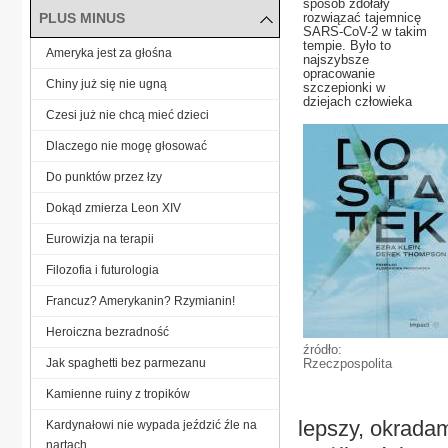
sposób zdołały
PLUS MINUS
rozwiązać tajemnicę
SARS-CoV-2 w takim
tempie. Było to
Ameryka jest za głośna
najszybsze
opracowanie
Chiny już się nie ugną
szczepionki w
dziejach człowieka
Czesi już nie chcą mieć dzieci
Dlaczego nie mogę głosować
Do punktów przez łzy
Dokąd zmierza Leon XIV
Eurowizja na terapii
Filozofia i futurologia
Francuz? Amerykanin? Rzymianin!
Heroiczna bezradność
źródło:
Jak spaghetti bez parmezanu
Rzeczpospolita
Kamienne ruiny z tropików
lepszy, okrada
Kardynałowi nie wypada jeździć źle na
nartach