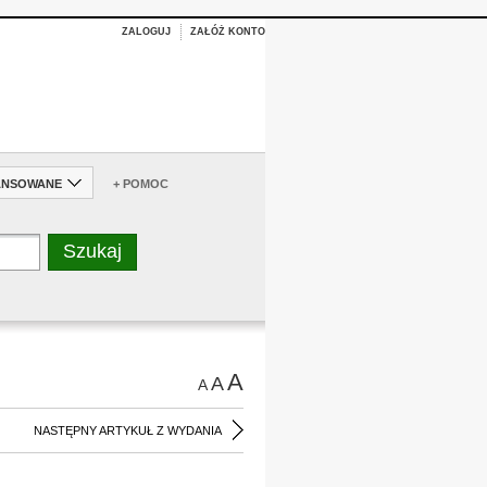
ZALOGUJ
ZAŁÓŻ KONTO
ANSOWANE
+ POMOC
A
A
A
NASTĘPNY ARTYKUŁ Z WYDANIA