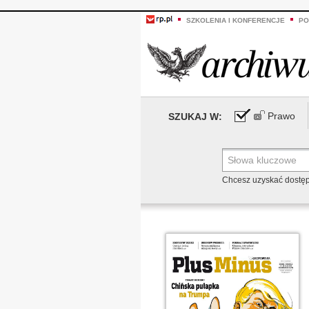
SZKOLENIA I KONFERENCJE
PO
Prawo
SZUKAJ W:
Chcesz uzyskać dostę