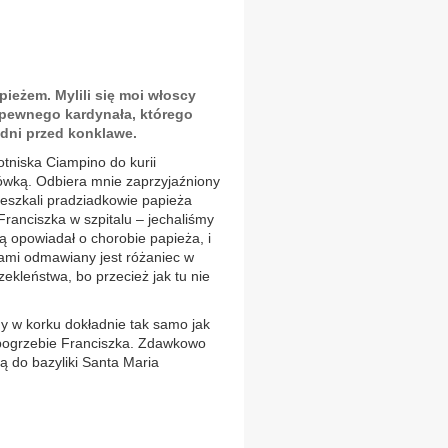
ieżem. Mylili się moi włoscy
 pewnego kardynała, którego
dni przed konklawe.
tniska Ciampino do kurii
sówką. Odbiera mnie zaprzyjaźniony
eszkali pradziadkowie papieża
ranciszka w szpitalu – jechaliśmy
ką opowiadał o chorobie papieża, i
orami odmawiany jest różaniec w
ekleństwa, bo przecież jak tu nie
my w korku dokładnie tak samo jak
 pogrzebie Franciszka. Zdawkowo
ą do bazyliki Santa Maria