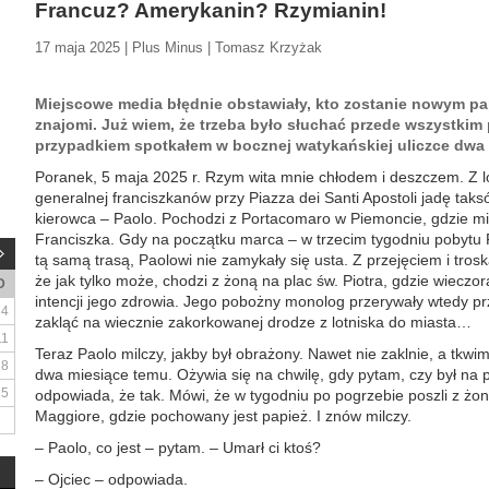
Francuz? Amerykanin? Rzymianin!
17 maja 2025 | Plus Minus | Tomasz Krzyżak
Miejscowe media błędnie obstawiały, kto zostanie nowym pap
znajomi. Już wiem, że trzeba było słuchać przede wszystkim
przypadkiem spotkałem w bocznej watykańskiej uliczce dwa 
Poranek, 5 maja 2025 r. Rzym wita mnie chłodem i deszczem. Z lo
generalnej franciszkanów przy Piazza dei Santi Apostoli jadę tak
kierowca – Paolo. Pochodzi z Portacomaro w Piemoncie, gdzie mi
Franciszka. Gdy na początku marca – w trzecim tygodniu pobytu F
tą samą trasą, Paolowi nie zamykały się usta. Z przejęciem i tros
że jak tylko może, chodzi z żoną na plac św. Piotra, gdzie wiecz
D
intencji jego zdrowia. Jego pobożny monolog przerywały wtedy prz
4
zakląć na wiecznie zakorkowanej drodze z lotniska do miasta…
11
Teraz Paolo milczy, jakby był obrażony. Nawet nie zaklnie, a tkwi
18
dwa miesiące temu. Ożywia się na chwilę, gdy pytam, czy był na
25
odpowiada, że tak. Mówi, że w tygodniu po pogrzebie poszli z żon
Maggiore, gdzie pochowany jest papież. I znów milczy.
– Paolo, co jest – pytam. – Umarł ci ktoś?
– Ojciec – odpowiada.