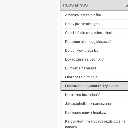
PLUS MINUS
Ameryka jest za głośna
Chiny już się nie ugną
Czesi już nie chcą mieć dzieci
Dlaczego nie mogę głosować
Do punktów przez łzy
Dokąd zmierza Leon XIV
Eurowizja na terapii
Filozofia i futurologia
Francuz? Amerykanin? Rzymianin!
Heroiczna bezradność
Jak spaghetti bez parmezanu
Kamienne ruiny z tropików
Kardynałowi nie wypada jeździć źle na
nartach