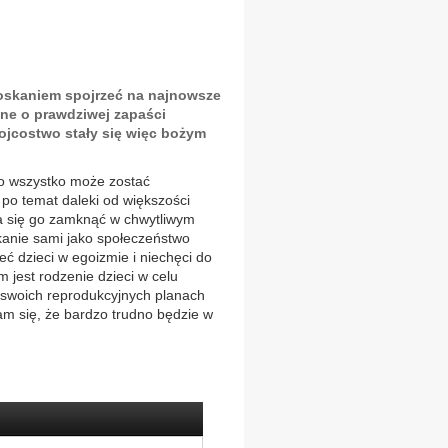
roskaniem spojrzeć na najnowsze
ne o prawdziwej zapaści
 ojcostwo stały się więc bożym
o wszystko może zostać
po temat daleki od większości
 da się go zamknąć w chwytliwym
kanie sami jako społeczeństwo
eć dzieci w egoizmie i niechęci do
 jest rodzenie dzieci w celu
w swoich reprodukcyjnych planach
m się, że bardzo trudno będzie w