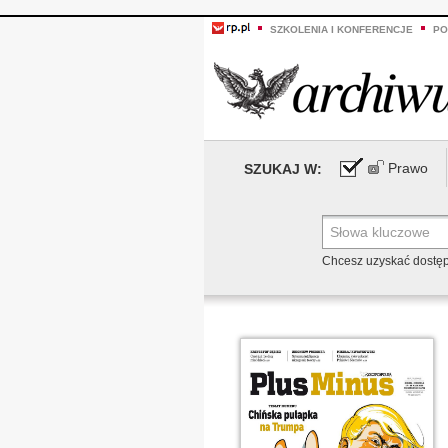
SZKOLENIA I KONFERENCJE
PO
Prawo
SZUKAJ W:
Chcesz uzyskać dostę