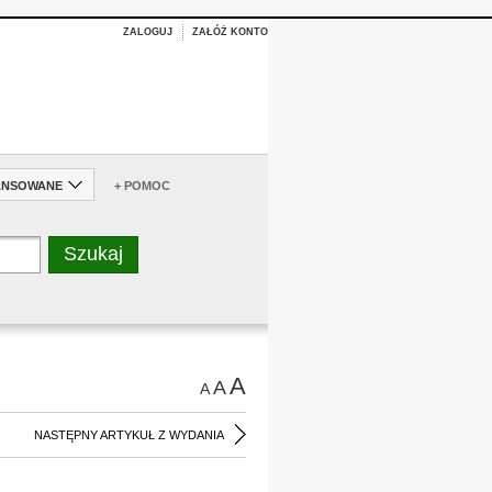
ZALOGUJ
ZAŁÓŻ KONTO
ANSOWANE
+ POMOC
A
A
A
NASTĘPNY ARTYKUŁ Z WYDANIA