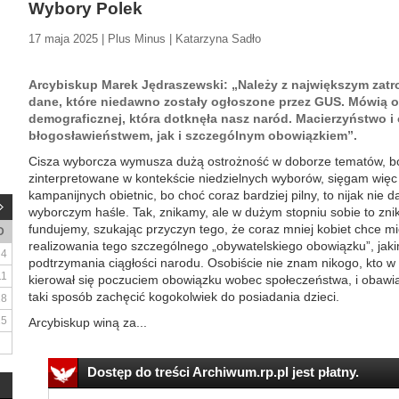
Wybory Polek
17 maja 2025 | Plus Minus | Katarzyna Sadło
Arcybiskup Marek Jędraszewski: „Należy z największym zat
dane, które niedawno zostały ogłoszone przez GUS. Mówią o
demograficznej, która dotknęła nasz naród. Macierzyństwo i
błogosławieństwem, jak i szczególnym obowiązkiem”.
Cisza wyborcza wymusza dużą ostrożność w doborze tematów, b
zinterpretowane w kontekście niedzielnych wyborów, sięgam więc 
kampanijnych obietnic, bo choć coraz bardziej pilny, to nijak nie
wyborczym haśle. Tak, znikamy, ale w dużym stopniu sobie to zni
fundujemy, szukając przyczyn tego, że coraz mniej kobiet chce mi
D
realizowania tego szczególnego „obywatelskiego obowiązku”, jakim
4
podtrzymania ciągłości narodu. Osobiście nie znam nikogo, kto 
11
kierował się poczuciem obowiązku wobec społeczeństwa, i obawia
taki sposób zachęcić kogokolwiek do posiadania dzieci.
18
25
Arcybiskup winą za...
Dostęp do treści Archiwum.rp.pl jest płatny.