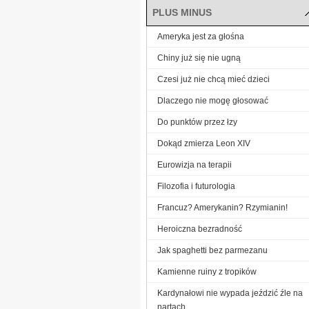
PLUS MINUS
Ameryka jest za głośna
Chiny już się nie ugną
Czesi już nie chcą mieć dzieci
Dlaczego nie mogę głosować
Do punktów przez łzy
Dokąd zmierza Leon XIV
Eurowizja na terapii
Filozofia i futurologia
Francuz? Amerykanin? Rzymianin!
Heroiczna bezradność
Jak spaghetti bez parmezanu
Kamienne ruiny z tropików
Kardynałowi nie wypada jeździć źle na
nartach