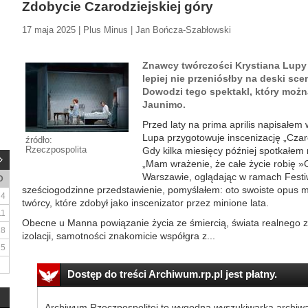
Zdobycie Czarodziejskiej góry
17 maja 2025 | Plus Minus | Jan Bończa-Szabłowski
Znawcy twórczości Krystiana Lupy n
lepiej nie przeniósłby na deski sce
Dowodzi tego spektakl, który możn
Jaunimo.
Przed laty na prima aprilis napisałem 
Lupa przygotowuje inscenizację „Czar
źródło:
Rzeczpospolita
Gdy kilka miesięcy później spotkałem r
„Mam wrażenie, że całe życie robię »
Warszawie, oglądając w ramach Festi
D
sześciogodzinne przedstawienie, pomyślałem: oto swoiste opu
4
twórcy, które zdobył jako inscenizator przez minione lata.
11
Obecne u Manna powiązanie życia ze śmiercią, świata realnego
18
izolacji, samotności znakomicie współgra z...
25
Dostęp do treści Archiwum.rp.pl jest płatny.
Archiwum Rzeczpospolitej to wygodna wyszukiwarka archiw