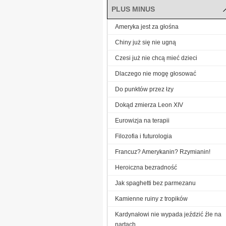
PLUS MINUS
Ameryka jest za głośna
Chiny już się nie ugną
Czesi już nie chcą mieć dzieci
Dlaczego nie mogę głosować
Do punktów przez łzy
Dokąd zmierza Leon XIV
Eurowizja na terapii
Filozofia i futurologia
Francuz? Amerykanin? Rzymianin!
Heroiczna bezradność
Jak spaghetti bez parmezanu
Kamienne ruiny z tropików
Kardynałowi nie wypada jeździć źle na
nartach