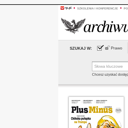
SZKOLENIA I KONFERENCJE
PO
Prawo
SZUKAJ W:
Chcesz uzyskać dostę