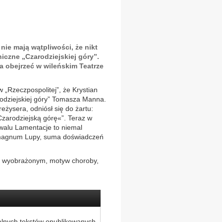
ie mają wątpliwości, że nikt
niczne „Czarodziejskiej góry”.
a obejrzeć w wileńskim Teatrze
w „Rzeczpospolitej”, że Krystian
odziejskiej góry” Tomasza Manna.
eżysera, odniósł się do żartu:
Czarodziejską górę«”. Teraz w
walu Lamentacje to niemal
s magnum Lupy, suma doświadczeń
 z wyobrażonym, motyw choroby,
alnych tekstów opublikowanych