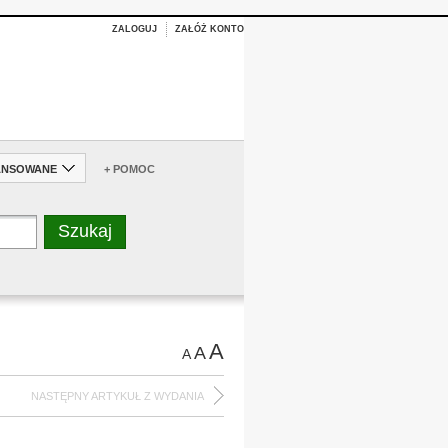
ZALOGUJ
ZAŁÓŻ KONTO
ANSOWANE
+ POMOC
A
A
A
NASTĘPNY ARTYKUŁ Z WYDANIA