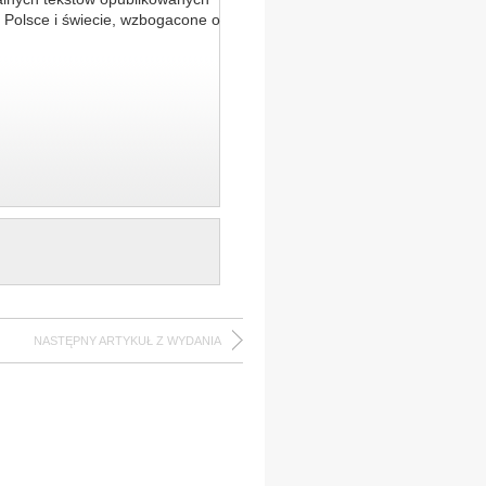
 Polsce i świecie, wzbogacone o
NASTĘPNY ARTYKUŁ Z WYDANIA