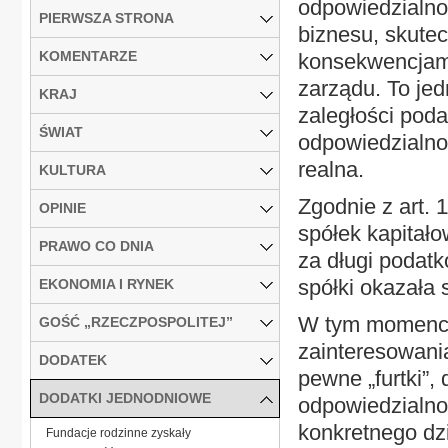
odpowiedzialno
PIERWSZA STRONA
biznesu, skute
KOMENTARZE
konsekwencjami
zarządu. To je
KRAJ
zaległości pod
ŚWIAT
odpowiedzialno
realna.
KULTURA
Zgodnie z art. 
OPINIE
spółek kapita
PRAWO CO DNIA
za długi podat
spółki okazała 
EKONOMIA I RYNEK
W tym momencie
GOŚĆ „RZECZPOSPOLITEJ”
zainteresowani
DODATEK
pewne „furtki”,
DODATKI JEDNODNIOWE
odpowiedzialno
konkretnego dzi
Fundacje rodzinne zyskały