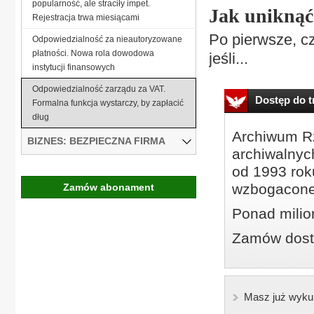
popularność, ale straciły impet.
Jak uniknąć
Rejestracja trwa miesiącami
Po pierwsze, c
Odpowiedzialność za nieautoryzowane
płatności. Nowa rola dowodowa
jeśli...
instytucji finansowych
Odpowiedzialność zarządu za VAT.
Dostęp do tr
Formalna funkcja wystarczy, by zapłacić
dług
Archiwum Rz
BIZNES: BEZPIECZNA FIRMA
archiwalnyc
od 1993 roku
wzbogacone
Zamów abonament
Ponad milio
Zamów dostę
Masz już wyku