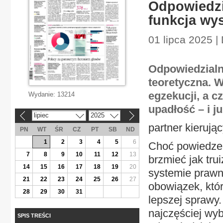
Odpowiedzi
funkcja wys
01 lipca 2025 |
Odpowiedzialno
teoretyczna. 
egzekucji, a c
Wydanie:
13214
upadłość – i 
lipiec
2025
«
»
partner kieruj
PN
WT
ŚR
CZ
PT
SB
ND
1
2
3
4
5
6
Choć powiedzen
7
8
9
10
11
12
13
brzmieć jak tru
14
15
16
17
18
19
20
systemie prawny
21
22
23
24
25
26
27
obowiązek, któ
28
29
30
31
lepszej sprawy.
najczęściej wyb
SPIS TREŚCI