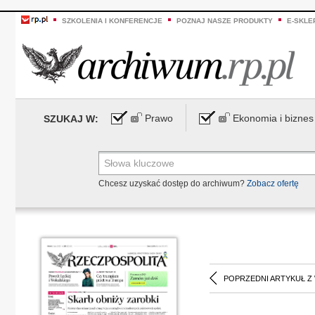
SZKOLENIA I KONFERENCJE
POZNAJ NASZE PRODUKTY
E-SKLE
Prawo
Ekonomia i biznes
SZUKAJ W:
Chcesz uzyskać dostęp do archiwum?
Zobacz ofertę
POPRZEDNI ARTYKUŁ Z