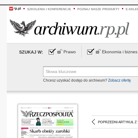
SZKOLENIA I KONFERENCJE
POZNAJ NASZE PRODUKTY
E-SKLE
Prawo
Ekonomia i biznes
SZUKAJ W:
Chcesz uzyskać dostęp do archiwum?
Zobacz ofertę
POPRZEDNI ARTYKUŁ Z