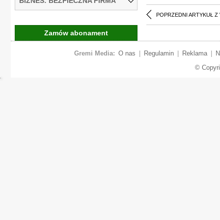
BIZNES: BEZPIECZNA FIRMA
POPRZEDNI ARTYKUŁ Z
Zamów abonament
Gremi Media:
O nas
|
Regulamin
|
Reklama
|
N
© Copyr