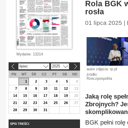
Rola BGK w
rosła
01 lipca 2025 |
Wydanie:
13214
lipiec
2025
«
»
autor zdjęcia: rp.pl
PN
WT
ŚR
CZ
PT
SB
ND
źródło:
Rzeczpospolita
1
2
3
4
5
6
7
8
9
10
11
12
13
Jaką rolę spe
14
15
16
17
18
19
20
Zbrojnych? Jes
21
22
23
24
25
26
27
28
29
30
31
skomplikowan
BGK pełni rolę
SPIS TREŚCI