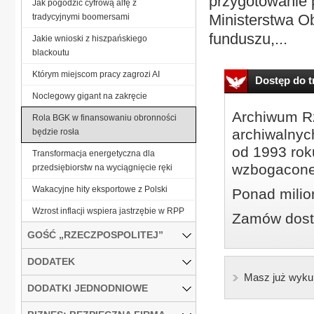
przygotowanie 
Jak pogodzić cyfrową alfę z
Ministerstwa O
tradycyjnymi boomersami
funduszu,...
Jakie wnioski z hiszpańskiego
blackoutu
Którym miejscom pracy zagrozi AI
Dostęp do tr
Noclegowy gigant na zakręcie
Archiwum Rz
Rola BGK w finansowaniu obronności
archiwalnyc
będzie rosła
od 1993 roku
Transformacja energetyczna dla
wzbogacone
przedsiębiorstw na wyciągnięcie ręki
Wakacyjne hity eksportowe z Polski
Ponad milio
Wzrost inflacji wspiera jastrzębie w RPP
Zamów dostę
GOŚĆ „RZECZPOSPOLITEJ”
DODATEK
Masz już wyku
DODATKI JEDNODNIOWE