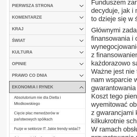
Funduszem zarz
PIERWSZA STRONA
decyduje, jak 
KOMENTARZE
to dzieje się w
KRAJ
Głównymi zadan
finansowania i 
ŚWIAT
wynegocjowani
KULTURA
z finansowanie
każdorazowo są
OPINIE
Ważne jest nie 
PRAWO CO DNIA
nam wsparcie w
gwarantowania 
EKONOMIA I RYNEK
Koszt tego pien
Absolutorium nie dla Dietla i
wyemitować obl
Młodkowskiego
z gwarancjami 
Cięcie płac menedżerów w
państwowych spółkach
kilkukrotnie sc
W ramach obsłu
Fuzje w sektorze IT. Jakie trendy widać?