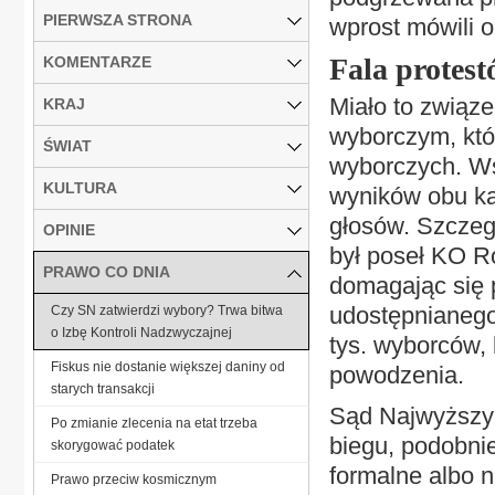
PIERWSZA STRONA
wprost mówili 
Fala protes
KOMENTARZE
Miało to związ
KRAJ
wyborczym, któr
ŚWIAT
wyborczych. Ws
KULTURA
wyników obu ka
głosów. Szczeg
OPINIE
był poseł KO Ro
PRAWO CO DNIA
domagając się 
udostępnianego
Czy SN zatwierdzi wybory? Trwa bitwa
o Izbę Kontroli Nadzwyczajnej
tys. wyborców, 
Fiskus nie dostanie większej daniny od
powodzenia.
starych transakcji
Sąd Najwyższy 
Po zmianie zlecenia na etat trzeba
biegu, podobnie
skorygować podatek
formalne albo ni
Prawo przeciw kosmicznym