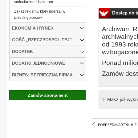
śmieciarzom i hakerom
Zakaz reklamy, który uderzał w
Dostęp do tr
przedsiębiorców
Archiwum Rz
EKONOMIA I RYNEK
archiwalnyc
GOŚĆ „RZECZPOSPOLITEJ”
od 1993 roku
wzbogacone
DODATEK
Ponad milio
DODATKI JEDNODNIOWE
Zamów dostę
BIZNES: BEZPIECZNA FIRMA
Zamów abonament
Masz już wyku
POPRZEDNI ARTYKUŁ Z