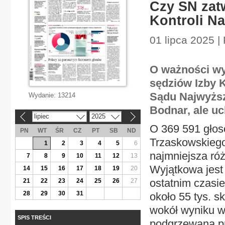
Czy SN zat
Kontroli N
01 lipca 2025 |
O ważności wy
sędziów Izby 
Sądu Najwyższ
Wydanie:
13214
Bodnar, ale u
lipiec
2025
«
»
O 369 591 głos
PN
WT
ŚR
CZ
PT
SB
ND
Trzaskowskiego
1
2
3
4
5
6
najmniejsza róż
7
8
9
10
11
12
13
Wyjątkowa jest 
14
15
16
17
18
19
20
ostatnim czasi
21
22
23
24
25
26
27
28
29
30
31
około 55 tys. s
wokół wyniku w
SPIS TREŚCI
podgrzewana pr