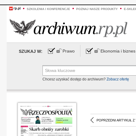
SZKOLENIA I KONFERENCJE
POZNAJ NASZE PRODUKTY
E-SKLE
Prawo
Ekonomia i biznes
SZUKAJ W:
Chcesz uzyskać dostęp do archiwum?
Zobacz ofertę
POPRZEDNI ARTYKUŁ Z