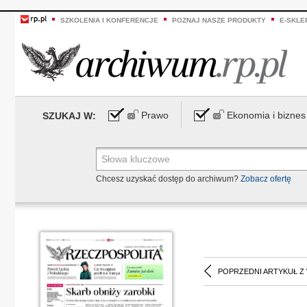
SZKOLENIA I KONFERENCJE
POZNAJ NASZE PRODUKTY
E-SKLE
Prawo
Ekonomia i biznes
SZUKAJ W:
Chcesz uzyskać dostęp do archiwum?
Zobacz ofertę
POPRZEDNI ARTYKUŁ Z