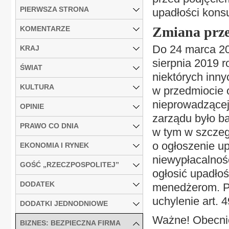
PIERWSZA STRONA
upadłości kons
Zmiana prz
KOMENTARZE
Do 24 marca 202
KRAJ
sierpnia 2019 
ŚWIAT
niektórych inn
KULTURA
w przedmiocie 
nieprowadzącej
OPINIE
zarządu było ba
PRAWO CO DNIA
w tym w szczeg
o ogłoszenie u
EKONOMIA I RYNEK
niewypłacalnośc
GOŚĆ „RZECZPOSPOLITEJ”
ogłosić upadłoś
DODATEK
menedżerom. Pr
uchylenie art. 
DODATKI JEDNODNIOWE
Ważne! Obecnie
BIZNES: BEZPIECZNA FIRMA