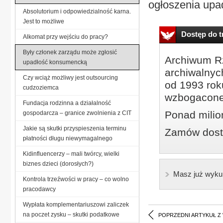
ogłoszenia upad
Absolutorium i odpowiedzialność karna.
Jest to możliwe
Dostęp do tr
Alkomat przy wejściu do pracy?
Były członek zarządu może zgłosić
Archiwum Rz
upadłość konsumencką
archiwalnyc
Czy wciąż możliwy jest outsourcing
od 1993 roku
cudzoziemca
wzbogacone
Fundacja rodzinna a działalność
Ponad milio
gospodarcza – granice zwolnienia z CIT
Jakie są skutki przyspieszenia terminu
Zamów dostę
płatności długu niewymagalnego
Kidinfluencerzy – mali twórcy, wielki
biznes dzieci (dorosłych?)
Masz już wyku
Kontrola trzeźwości w pracy – co wolno
pracodawcy
Wypłata komplementariuszowi zaliczek
na poczet zysku – skutki podatkowe
POPRZEDNI ARTYKUŁ Z