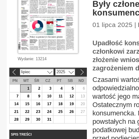
Były człon
konsumenc
01 lipca 2025 |
Upadłość kon
członkowi zar
złożenie wnio
Wydanie:
13214
zagrożeniem d
lipiec
2025
«
»
Czasami wartoś
PN
WT
ŚR
CZ
PT
SB
ND
odpowiedzialno
1
2
3
4
5
6
wartość jego ma
7
8
9
10
11
12
13
Ostatecznym r
14
15
16
17
18
19
20
konsumencka. M
21
22
23
24
25
26
27
28
29
30
31
powstałych na gr
podatkowej budz
SPIS TREŚCI
przed podjęciem