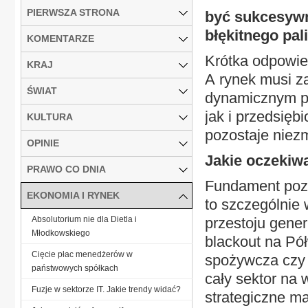
PIERWSZA STRONA
być sukcesywn
błękitnego pal
KOMENTARZE
Krótka odpowie
KRAJ
A rynek musi z
ŚWIAT
dynamicznym pr
jak i przedsięb
KULTURA
pozostaje niezm
OPINIE
Jakie oczekiwa
PRAWO CO DNIA
Fundament pozo
EKONOMIA I RYNEK
to szczególnie 
Absolutorium nie dla Dietla i
przestoju gener
Młodkowskiego
blackout na Pół
Cięcie płac menedżerów w
spożywcza czy 
państwowych spółkach
cały sektor na 
Fuzje w sektorze IT. Jakie trendy widać?
strategiczne ma