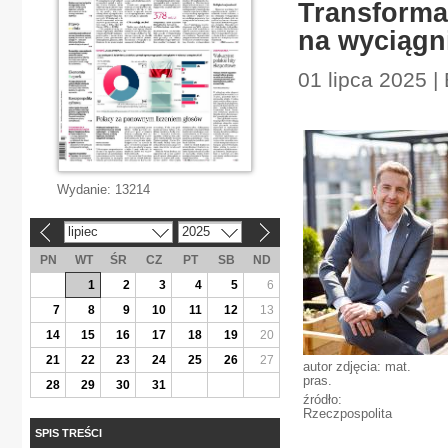
Transforma
na wyciągni
01 lipca 2025 | 
Wydanie:
13214
lipiec
2025
«
»
PN
WT
ŚR
CZ
PT
SB
ND
1
2
3
4
5
6
7
8
9
10
11
12
13
14
15
16
17
18
19
20
21
22
23
24
25
26
27
autor zdjęcia: mat.
pras.
28
29
30
31
źródło:
Rzeczpospolita
SPIS TREŚCI