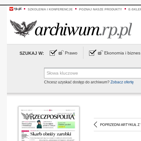
SZKOLENIA I KONFERENCJE
POZNAJ NASZE PRODUKTY
E-SKLE
Prawo
Ekonomia i biznes
SZUKAJ W:
Chcesz uzyskać dostęp do archiwum?
Zobacz ofertę
POPRZEDNI ARTYKUŁ Z