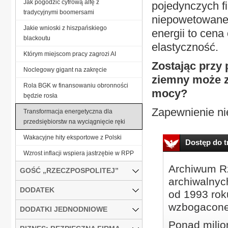
Jak pogodzić cyfrową alfę z
pojedynczych f
tradycyjnymi boomersami
niepowetowane 
Jakie wnioski z hiszpańskiego
energii to cen
blackoutu
elastyczność.
Którym miejscom pracy zagrozi AI
Zostając przy 
Noclegowy gigant na zakręcie
ziemny może za
Rola BGK w finansowaniu obronności
mocy?
będzie rosła
Zapewnienie ni
Transformacja energetyczna dla
przedsiębiorstw na wyciągnięcie ręki
Wakacyjne hity eksportowe z Polski
Dostęp do tr
Wzrost inflacji wspiera jastrzębie w RPP
Archiwum Rz
GOŚĆ „RZECZPOSPOLITEJ”
archiwalnyc
DODATEK
od 1993 roku
wzbogacone
DODATKI JEDNODNIOWE
Ponad milio