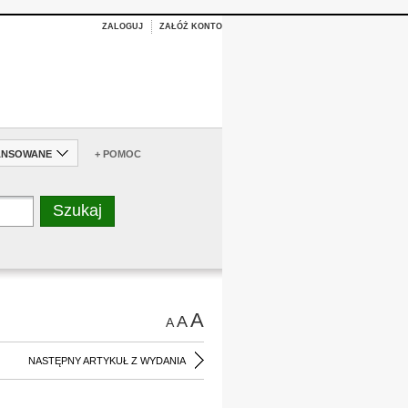
ZALOGUJ
ZAŁÓŻ KONTO
ANSOWANE
+ POMOC
A
A
A
NASTĘPNY ARTYKUŁ Z WYDANIA