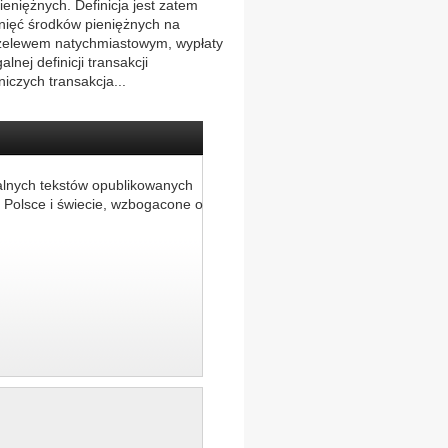
ieniężnych. Definicja jest zatem
nięć środków pieniężnych na
rzelewem natychmiastowym, wypłaty
nej definicji transakcji
iczych transakcja...
alnych tekstów opublikowanych
 Polsce i świecie, wzbogacone o