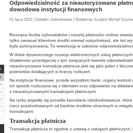
Odpowiedzialność za nieautoryzowane płatno
dowodowa instytucji finansowych
01 lipca 2025 | Dodatki Jednodniowe | Waldemar Szubert Michał Szym
Rosnąca liczba cyberataków i rozwój płatności online stawia
tylko zwracać klientom środki niemal natychmiast, ale też w
była autoryzowana. To rewolucja w zakresie odpowiedzialno
W dobie dynamicznego rozwoju elektronicznych usług płatniczyc
działalności przestępczej z tym związanych kwestia odpowiedzialno
nieautoryzowane transakcje płatnicze jawi się jako jeden z kluc
podmiotów działających w branży rozliczeń.
D
Na instytucje finansowe, przede wszystkim banki, organy kontroli 
6
ich sposób rozliczania się z klientami oraz odpowiedzi na składa
z nieautoryzowanymi transakcjami płatniczymi.
13
20
Na rynku pojawiły się ponadto kancelarie odszkodowawcze, które 
rzecz poszkodowanych od banków środków utraconych w związku 
27
transakcjami.
Transakcja płatnicza
Transakcja płatnicza to zgodnie z ustawą o usługach płatniczych, 