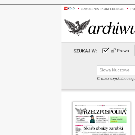
SZKOLENIA I KONFERENCJE
PO
Prawo
SZUKAJ W:
Chcesz uzyskać dostę